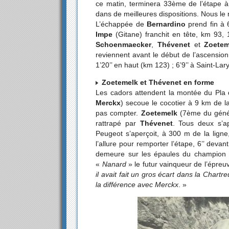
ce matin, terminera 33ème de l’étape à
dans de meilleures dispositions. Nous le 
L’échappée de
Bernardino
prend fin à 
Impe
(Gitane) franchit en tête, km 93, 
Schoenmaecker
,
Thévenet
et
Zoetem
reviennent avant le début de l’ascensio
1’20’’ en haut (km 123) ; 6’9’’ à Saint-Lar
Zoetemelk et Thévenet en forme
Les cadors attendent la montée du Pla 
Merckx
) secoue le cocotier à 9 km de l
pas compter.
Zoetemelk
(7ème du généra
rattrapé par
Thévenet
. Tous deux s’ap
Peugeot s’aperçoit, à 300 m de la ligne,
l’allure pour remporter l’étape, 6’’ devan
demeure sur les épaules du champio
«
Nanard
» le futur vainqueur de l’épreu
il avait fait un gros écart dans la Chart
la différence avec Merckx
. »