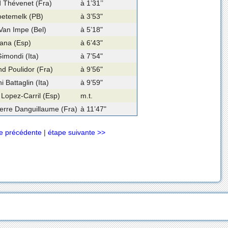
 Thévenet (Fra)
à 1’31’’
oetemelk (PB)
à 3’53"
Van Impe (Bel)
à 5’18"
ana (Esp)
à 6’43"
Gimondi (Ita)
à 7’54"
 Poulidor (Fra)
à 9’56"
 Battaglin (Ita)
à 9’59"
 Lopez-Carril (Esp)
m.t.
erre Danguillaume (Fra)
à 11’47"
e précédente
|
étape suivante >>