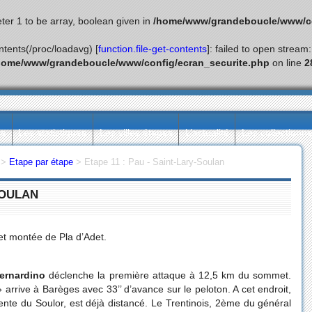
ter 1 to be array, boolean given in
/home/www/grandeboucle/www/co
ontents(/proc/loadavg) [
function.file-get-contents
]: failed to open stream
home/www/grandeboucle/www/config/ecran_securite.php
on line
2
ès
Les statistiques
Les villes étapes
L’actualité
Les collectionn
>
Etape par étape
>
Etape 11 : Pau - Saint-Lary-Soulan
SOULAN
et montée de Pla d’Adet.
ernardino
déclenche la première attaque à 12,5 km du sommet.
 arrive à Barèges avec 33’’ d’avance sur le peloton. A cet endroit,
cente du Soulor, est déjà distancé. Le Trentinois, 2ème du général