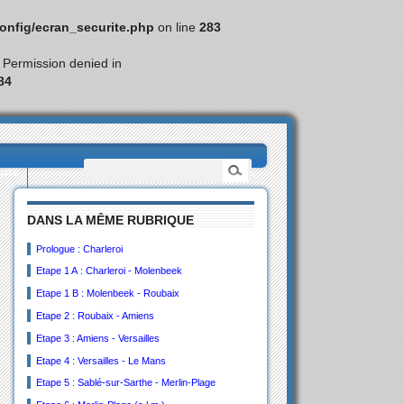
nfig/ecran_securite.php
on line
283
: Permission denied in
84
eurs
DANS LA MÊME RUBRIQUE
Prologue : Charleroi
Etape 1 A : Charleroi - Molenbeek
Etape 1 B : Molenbeek - Roubaix
Etape 2 : Roubaix - Amiens
Etape 3 : Amiens - Versailles
Etape 4 : Versailles - Le Mans
Etape 5 : Sablé-sur-Sarthe - Merlin-Plage