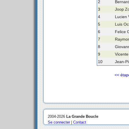
2
Bernard
3
Joop Z
4
Lucien 
5
Luis Oc
6
Felice 
7
Raymond
8
Giovanni
9
Vicente
10
Jean-Pi
<< étap
2004-2026
La Grande Boucle
Se connecter
|
Contact