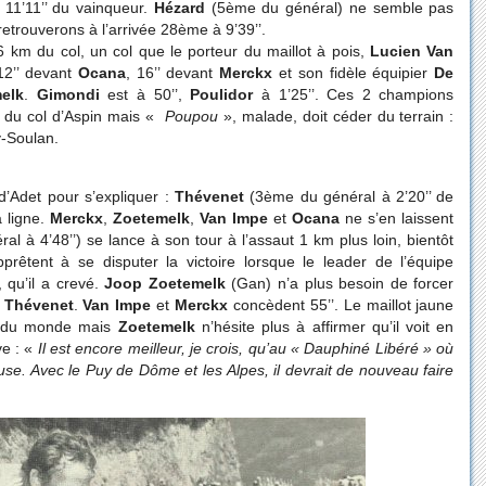
 11’11’’ du vainqueur.
Hézard
(5ème du général) ne semble pas
retrouverons à l’arrivée 28ème à 9’39’’.
6 km du col, un col que le porteur du maillot à pois,
Lucien Van
12’’ devant
Ocana
, 16’’ devant
Merckx
et son fidèle équipier
De
elk
.
Gimondi
est à 50’’,
Poulidor
à 1’25’’. Ces 2 champions
n du col d’Aspin mais «
Poupou
», malade, doit céder du terrain :
y-Soulan.
d’Adet pour s’expliquer :
Thévenet
(3ème du général à 2’20’’ de
a ligne.
Merckx
,
Zoetemelk
,
Van Impe
et
Ocana
ne s’en laissent
l à 4’48’’) se lance à son tour à l’assaut 1 km plus loin, bientôt
prêtent à se disputer la victoire lorsque le leader de l’équipe
 qu’il a crevé.
Joop Zoetemelk
(Gan) n’a plus besoin de forcer
t
Thévenet
.
Van Impe
et
Merckx
concèdent 55’’. Le maillot jaune
n du monde mais
Zoetemelk
n’hésite plus à affirmer qu’il voit en
ve : «
Il est encore meilleur, je crois, qu’au « Dauphiné Libéré » où
reuse. Avec le Puy de Dôme et les Alpes, il devrait de nouveau faire