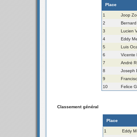
Place
1
Joop Zo
2
Bernard
3
Lucien 
4
Eddy Me
5
Luis Oc
6
Vicente 
7
André R
8
Joseph 
9
Francis
10
Felice G
Classement général
Place
1
Eddy Me