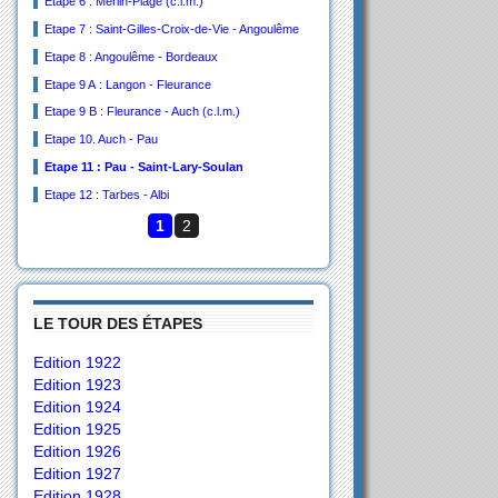
Etape 6 : Merlin-Plage (c.l.m.)
Etape 7 : Saint-Gilles-Croix-de-Vie - Angoulême
Etape 8 : Angoulême - Bordeaux
Etape 9 A : Langon - Fleurance
Etape 9 B : Fleurance - Auch (c.l.m.)
Etape 10. Auch - Pau
Etape 11 : Pau - Saint-Lary-Soulan
Etape 12 : Tarbes - Albi
1
2
LE TOUR DES ÉTAPES
Edition 1922
Edition 1923
Edition 1924
Edition 1925
Edition 1926
Edition 1927
Edition 1928