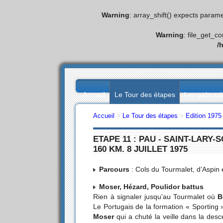
Warning
: array_shift() expects parame
Warning
: file_get_c
/
Accueil
Le Tour des étapes
Les palmar
Accueil
>
Le Tour des étapes
>
Edition 1975
ETAPE 11 : PAU - SAINT-LARY-
160 KM. 8 JUILLET 1975
Parcours
: Cols du Tourmalet, d’Aspin 
Moser, Hézard, Poulidor battus
Rien à signaler jusqu’au Tourmalet où
B
Le Portugais de la formation « Sporting »
Moser
qui a chuté la veille dans la des