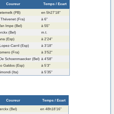
Coureur
Temps / Ecart
etemelk (PB)
en 5h27’18"
 Thévenet (Fra)
à 6"
Van Impe (Bel)
à 55"
rckx (Bel)
m.t.
ana (Esp)
à 2’24"
Lopez-Carril (Esp)
à 3’18"
omero (Fra)
à 3’52"
De Schoenmaecker (Bel)
à 4’58"
co Galdos (Esp)
à 5’3"
imondi (Ita)
à 5’35"
Coureur
Temps / Ecart
rckx (Bel)
en 48h18’16"