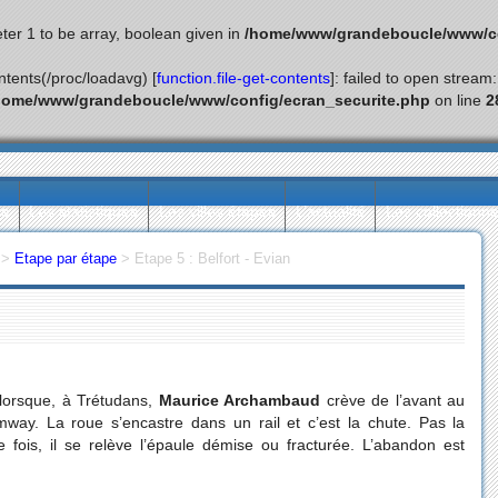
ter 1 to be array, boolean given in
/home/www/grandeboucle/www/co
ontents(/proc/loadavg) [
function.file-get-contents
]: failed to open stream
home/www/grandeboucle/www/config/ecran_securite.php
on line
2
ès
Les statistiques
Les villes étapes
L’actualité
Les collectionn
>
Etape par étape
>
Etape 5 : Belfort - Evian
 lorsque, à Trétudans,
Maurice Archambaud
crève de l’avant au
mway. La roue s’encastre dans un rail et c’est la chute. Pas la
 fois, il se relève l’épaule démise ou fracturée. L’abandon est