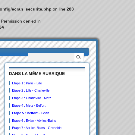
nfig/ecran_securite.php
on line
283
: Permission denied in
84
eurs
DANS LA MÊME RUBRIQUE
Etape 1 : Paris - Lille
Etape 2 : Lille - Charleville
Etape 3 : Charleville - Metz
Etape 4 : Metz - Belfort
Etape 5 : Belfort - Evian
Etape 6 : Evian - Aix-les-Bains
Etape 7 : Aix-les-Bains - Grenoble