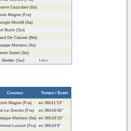
vanni Cazzulani (Ita)
onin Magne (Fra)
ogio Morelli (Ita)
rt Buchi (Sui)
ard De Caluwé (Bel)
seppe Martano (Ita)
nio Gestri (Ita)
 Stettler (Sui)
t.m.t.
Coureur
Temps / Ecart
onin Magne (Fra)
en 36h11’13’’
é Le Grevès (Fra)
en 36h16’46’’
seppe Martano (Ita)
en 36h19’10’’
mond Louviot (Fra)
en 36h24’8’’