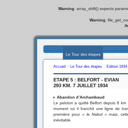
Warning
: array_shift() expects parame
Warning
: file_get_c
/
Accueil
Le Tour des étapes
Les palmar
Accueil
>
Le Tour des étapes
>
Edition 1934
ETAPE 5 : BELFORT - EVIAN
293 KM. 7 JUILLET 1934
Abandon d’Archambaud
Le peloton a quitté Belfort depuis 8 km
moment où il franchit une ligne de tra
première pour «
le Nabot
» mais, cette
inévitable.