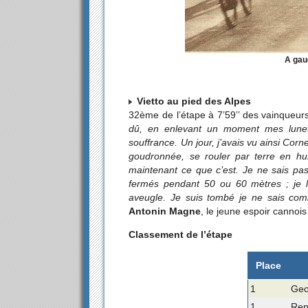
A gau
Vietto au pied des Alpes
32ème de l’étape à 7’59’’ des vainque
dû, en enlevant un moment mes lunet
souffrance. Un jour, j’avais vu ainsi Corn
goudronnée, se rouler par terre en hur
maintenant ce que c’est. Je ne sais pas
fermés pendant 50 ou 60 mètres ; je l
aveugle. Je suis tombé je ne sais com
Antonin Magne
, le jeune espoir cannois
Classement de l’étape
Place
1
Geo
1
Ren