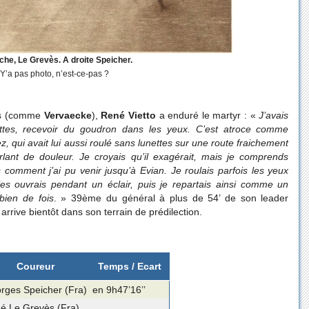
che, Le Grevès. A droite Speicher.
Y’a pas photo, n’est-ce-pas ?
urs (comme
Vervaecke
),
René Vietto
a enduré le martyr : «
J’avais
tes, recevoir du goudron dans les yeux. C’est atroce comme
ez, qui avait lui aussi roulé sans lunettes sur une route fraichement
lant de douleur. Je croyais qu’il exagérait, mais je comprends
 comment j’ai pu venir jusqu’à Evian. Je roulais parfois les yeux
es ouvrais pendant un éclair, puis je repartais ainsi comme un
bien de fois
. » 39ème du général à plus de 54’ de son leader
 arrive bientôt dans son terrain de prédilection.
Coureur
Temps / Ecart
rges Speicher (Fra)
en 9h47’16’’
é Le Grevès (Fra)