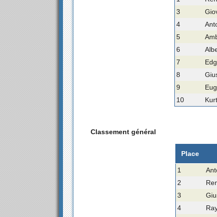
3
Gio
4
Ant
5
Ambr
6
Albe
7
Edg
8
Giu
9
Euge
10
Kurt
Classement général
Place
1
Ant
2
Ren
3
Giu
4
Ray