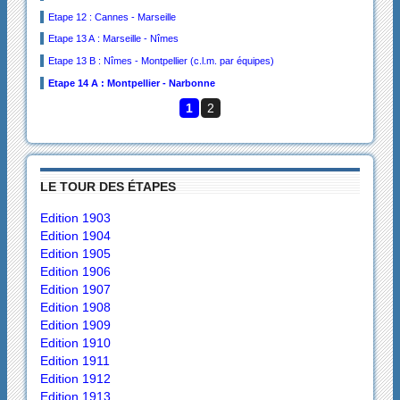
Etape 12 : Cannes - Marseille
Etape 13 A : Marseille - Nîmes
Etape 13 B : Nîmes - Montpellier (c.l.m. par équipes)
Etape 14 A : Montpellier - Narbonne
1
2
LE TOUR DES ÉTAPES
Edition 1903
Edition 1904
Edition 1905
Edition 1906
Edition 1907
Edition 1908
Edition 1909
Edition 1910
Edition 1911
Edition 1912
Edition 1913