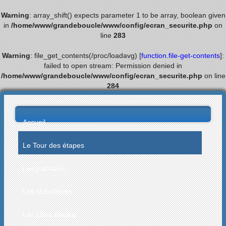
Warning
: array_shift() expects parameter 1 to be array, boolean given
in
/home/www/grandeboucle/www/config/ecran_securite.php
on
line
283
Warning
: file_get_contents(/proc/loadavg) [
function.file-get-contents
]:
failed to open stream: Permission denied in
/home/www/grandeboucle/www/config/ecran_securite.php
on line
284
Accueil
Le Tour des étapes
Les palmarès
Les statistiques
Les villes étapes