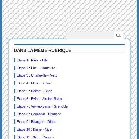
L’actualité
Les collectionneurs
DANS LA MÊME RUBRIQUE
Etape 1 : Paris - Lille
Etape 2 : Lille - Charleville
Etape 3 : Charleville - Metz
Etape 4 : Metz - Belfort
Etape 5 : Belfort - Evian
Etape 6 : Evian - Aix-les-Bains
Etape 7 : Aix-les-Bains - Grenoble
Etape 8 : Grenoble - Briançon
Etape 9 : Briançon - Digne
Etape 10 : Digne - Nice
Etape 11 : Nice - Cannes