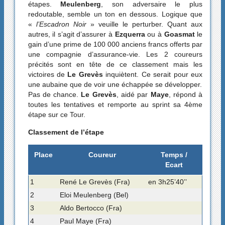
étapes.
Meulenberg
, son adversaire le plus
redoutable, semble un ton en dessous. Logique que
«
l’Escadron Noir
» veuille le perturber. Quant aux
autres, il s’agit d’assurer à
Ezquerra
ou à
Goasmat
le
gain d’une prime de 100 000 anciens francs offerts par
une compagnie d’assurance-vie. Les 2 coureurs
précités sont en tête de ce classement mais les
victoires de
Le Grevès
inquiètent. Ce serait pour eux
une aubaine que de voir une échappée se développer.
Pas de chance.
Le Grevès
, aidé par
Maye
, répond à
toutes les tentatives et remporte au sprint sa 4ème
étape sur ce Tour.
Classement de l’étape
Place
Coureur
Temps /
Ecart
1
René Le Grevès (Fra)
en 3h25’40’’
2
Eloi Meulenberg (Bel)
3
Aldo Bertocco (Fra)
4
Paul Maye (Fra)