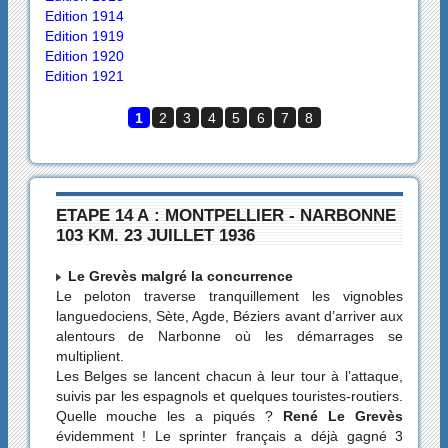
Edition 1914
Edition 1919
Edition 1920
Edition 1921
1
2
3
4
5
6
7
8
ETAPE 14 A : MONTPELLIER - NARBONNE
103 KM. 23 JUILLET 1936
Le Grevès malgré la concurrence
Le peloton traverse tranquillement les vignobles
languedociens, Sète, Agde, Béziers avant d’arriver aux
alentours de Narbonne où les démarrages se
multiplient.
Les Belges se lancent chacun à leur tour à l’attaque,
suivis par les espagnols et quelques touristes-routiers.
Quelle mouche les a piqués ?
René Le Grevès
évidemment ! Le sprinter français a déjà gagné 3