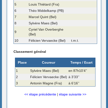
5
Louis Thiétard (Fra)
6
Théo Middelkamp (PB)
7
Marcel Quint (Bel)
8
Sylvère Maes (Bel)
Cyriel Van Overberghe
9
(Bel)
10
Félicien Vervaecke (Bel)
t.m.t.
Classement général
Place
Coureur
Temps / Ecart
1
Sylvère Maes (Bel)
en 87h10’4’’
2
Félicien Vervaecke (Bel)
à 3’33’’
3
Antonin Magne (Fra)
à 6’16’’
<< étape précédente
|
étape suivante >>