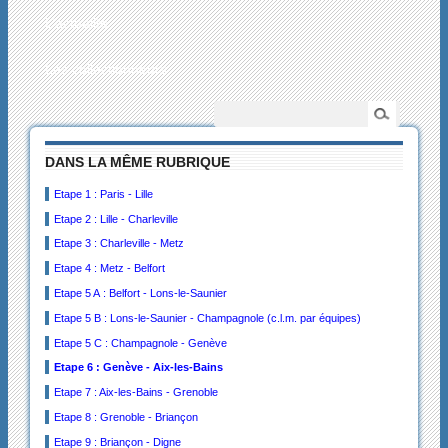
L’actualité
Les collectionneurs
DANS LA MÊME RUBRIQUE
Etape 1 : Paris - Lille
Etape 2 : Lille - Charleville
Etape 3 : Charleville - Metz
Etape 4 : Metz - Belfort
Etape 5 A : Belfort - Lons-le-Saunier
Etape 5 B : Lons-le-Saunier - Champagnole (c.l.m. par équipes)
Etape 5 C : Champagnole - Genève
Etape 6 : Genève - Aix-les-Bains
Etape 7 : Aix-les-Bains - Grenoble
Etape 8 : Grenoble - Briançon
Etape 9 : Briançon - Digne