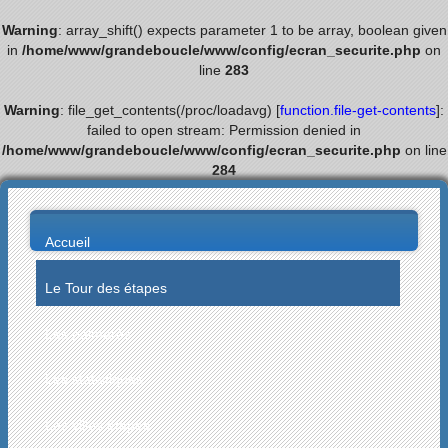
Warning
: array_shift() expects parameter 1 to be array, boolean given
in
/home/www/grandeboucle/www/config/ecran_securite.php
on
line
283
Warning
: file_get_contents(/proc/loadavg) [
function.file-get-contents
]:
failed to open stream: Permission denied in
/home/www/grandeboucle/www/config/ecran_securite.php
on line
284
Accueil
Le Tour des étapes
Les palmarès
Les statistiques
Les villes étapes