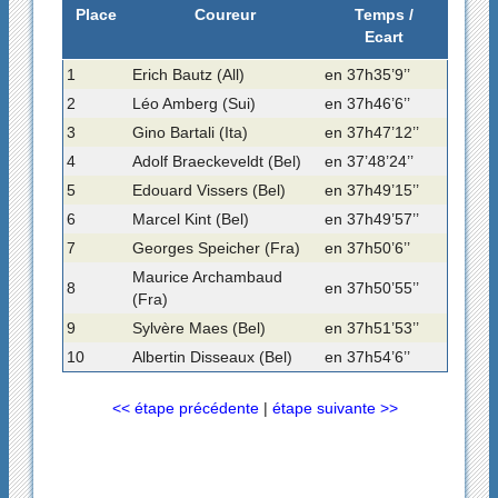
Place
Coureur
Temps /
Ecart
1
Erich Bautz (All)
en 37h35’9’’
2
Léo Amberg (Sui)
en 37h46’6’’
3
Gino Bartali (Ita)
en 37h47’12’’
4
Adolf Braeckeveldt (Bel)
en 37’48’24’’
5
Edouard Vissers (Bel)
en 37h49’15’’
6
Marcel Kint (Bel)
en 37h49’57’’
7
Georges Speicher (Fra)
en 37h50’6’’
Maurice Archambaud
8
en 37h50’55’’
(Fra)
9
Sylvère Maes (Bel)
en 37h51’53’’
10
Albertin Disseaux (Bel)
en 37h54’6’’
<< étape précédente
|
étape suivante >>