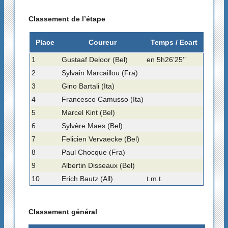
Classement de l’étape
Place
Coureur
Temps / Ecart
1
Gustaaf Deloor (Bel)
en 5h26’25’’
2
Sylvain Marcaillou (Fra)
3
Gino Bartali (Ita)
4
Francesco Camusso (Ita)
5
Marcel Kint (Bel)
6
Sylvère Maes (Bel)
7
Felicien Vervaecke (Bel)
8
Paul Chocque (Fra)
9
Albertin Disseaux (Bel)
10
Erich Bautz (All)
t.m.t.
Classement général