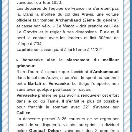
vainqueur du Tour 1933.
Les déboires de l’équipe de France ne s’arrêtent pas
là. Dans la montée du col des Aravis, une voiture
officielle fait tomber
Archambaud
(2ème du général)
et casse son vélo. «
Le Nabot
» doit prendre celui de
Le Grevès
et le régler à ses dimensions. Furieux, il
perd le contact avec les leaders et finit 30ème de
l’étape à 7’34’’.
Lapébie
se classe quant à lui 51ème à 11’32’’.
Vervaecke vise le classement du meilleur
grimpeur
Rien d’autre à signaler que l’accident d’
Archambaud
dans le col des Aravis, si ce n’est le sprint au sommet
entre
Bartali
et
Vervaecke
. Le Belge l’emporte, non
sans avoir quelque peu tassé le Toscan.
Vervaecke
préfère ne pas avoir à renouveler cet effort
dans le col du Tamié. Il s’enfuit le plus tôt possible
pour franchir le sommet avec 22’’ d’avance sur
Gallien
.
La descente permet à 26 coureurs de se regrouper
avant de se disputer la victoire au sprint. L’individuel
belge
Gustaaf Deloor
, vainqueur des 2 premières