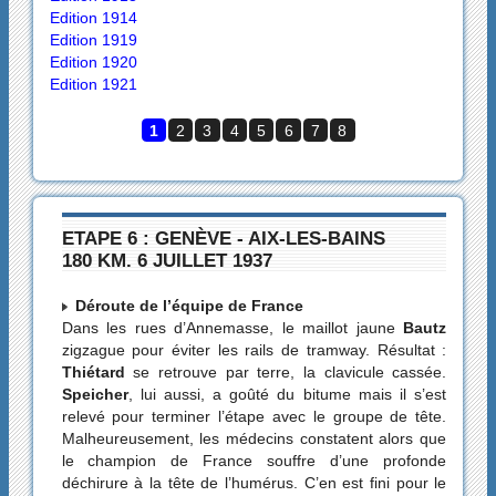
Edition 1914
Edition 1919
Edition 1920
Edition 1921
1
2
3
4
5
6
7
8
ETAPE 6 : GENÈVE - AIX-LES-BAINS
180 KM. 6 JUILLET 1937
Déroute de l’équipe de France
Dans les rues d’Annemasse, le maillot jaune
Bautz
zigzague pour éviter les rails de tramway. Résultat :
Thiétard
se retrouve par terre, la clavicule cassée.
Speicher
, lui aussi, a goûté du bitume mais il s’est
relevé pour terminer l’étape avec le groupe de tête.
Malheureusement, les médecins constatent alors que
le champion de France souffre d’une profonde
déchirure à la tête de l’humérus. C’en est fini pour le