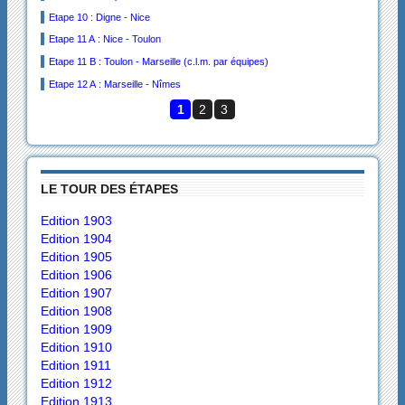
Etape 10 : Digne - Nice
Etape 11 A : Nice - Toulon
Etape 11 B : Toulon - Marseille (c.l.m. par équipes)
Etape 12 A : Marseille - Nîmes
1
2
3
LE TOUR DES ÉTAPES
Edition 1903
Edition 1904
Edition 1905
Edition 1906
Edition 1907
Edition 1908
Edition 1909
Edition 1910
Edition 1911
Edition 1912
Edition 1913