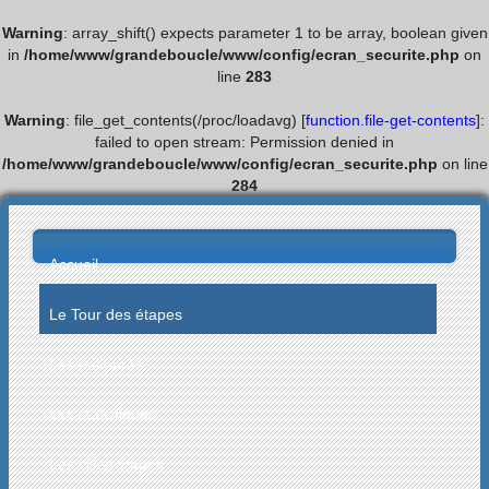
Warning
: array_shift() expects parameter 1 to be array, boolean given
in
/home/www/grandeboucle/www/config/ecran_securite.php
on
line
283
Warning
: file_get_contents(/proc/loadavg) [
function.file-get-contents
]:
failed to open stream: Permission denied in
/home/www/grandeboucle/www/config/ecran_securite.php
on line
284
Accueil
Le Tour des étapes
Les palmarès
Les statistiques
Les villes étapes