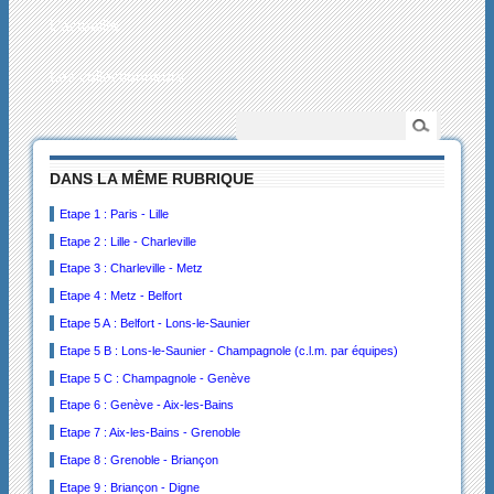
L’actualité
Les collectionneurs
DANS LA MÊME RUBRIQUE
Etape 1 : Paris - Lille
Etape 2 : Lille - Charleville
Etape 3 : Charleville - Metz
Etape 4 : Metz - Belfort
Etape 5 A : Belfort - Lons-le-Saunier
Etape 5 B : Lons-le-Saunier - Champagnole (c.l.m. par équipes)
Etape 5 C : Champagnole - Genève
Etape 6 : Genève - Aix-les-Bains
Etape 7 : Aix-les-Bains - Grenoble
Etape 8 : Grenoble - Briançon
Etape 9 : Briançon - Digne