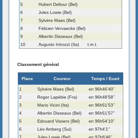
5
Hubert Deltour (Bel)
6
Jules Lowie (Bel)
7
Sylvère Maes (Bel)
8
Félicien Vervaecke (Bel)
9
Albertin Disseaux (Bel)
10
Augusto Introzzi (Ita)
t.m.t.
Classement général
Place
Coureur
Temps / Ecart
1
Sylvère Maes (Bel)
en 96h46’40’’
2
Roger Lapébie (Fra)
en 96h48’58’’
3
Mario Vicini (Ita)
en 96h51’53’’
4
Albertin Disseaux (Bel)
en 96h51’57’’
5
Edouard Vissers (Bel)
en 96h54’10’’
6
Léo Amberg (Sui)
en 97h4’1’’
7
Jules Lowie (Bel)
en 97h8’46’’