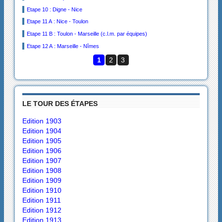
Etape 10 : Digne - Nice
Etape 11 A : Nice - Toulon
Etape 11 B : Toulon - Marseille (c.l.m. par équipes)
Etape 12 A : Marseille - Nîmes
1
2
3
LE TOUR DES ÉTAPES
Edition 1903
Edition 1904
Edition 1905
Edition 1906
Edition 1907
Edition 1908
Edition 1909
Edition 1910
Edition 1911
Edition 1912
Edition 1913