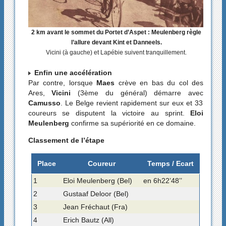
2 km avant le sommet du Portet d’Aspet : Meulenberg règle
l’allure devant Kint et Danneels.
Vicini (à gauche) et Lapébie suivent tranquillement.
Enfin une accélération
Par contre, lorsque
Maes
crève en bas du col des
Ares,
Vicini
(3ème du général) démarre avec
Camusso
. Le Belge revient rapidement sur eux et 33
coureurs se disputent la victoire au sprint.
Eloi
Meulenberg
confirme sa supériorité en ce domaine.
Classement de l’étape
Place
Coureur
Temps / Ecart
1
Eloi Meulenberg (Bel)
en 6h22’48’’
2
Gustaaf Deloor (Bel)
3
Jean Fréchaut (Fra)
4
Erich Bautz (All)