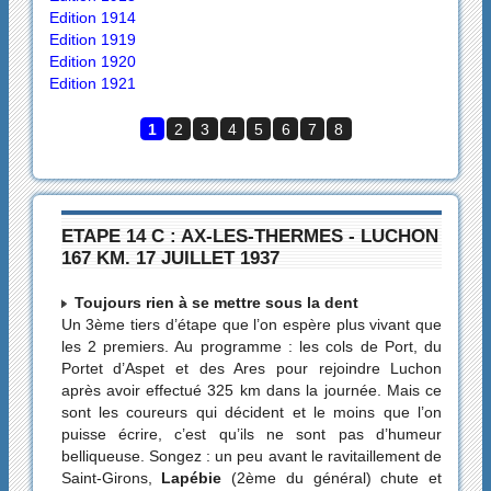
Edition 1914
Edition 1919
Edition 1920
Edition 1921
1
2
3
4
5
6
7
8
ETAPE 14 C : AX-LES-THERMES - LUCHON
167 KM. 17 JUILLET 1937
Toujours rien à se mettre sous la dent
Un 3ème tiers d’étape que l’on espère plus vivant que
les 2 premiers. Au programme : les cols de Port, du
Portet d’Aspet et des Ares pour rejoindre Luchon
après avoir effectué 325 km dans la journée. Mais ce
sont les coureurs qui décident et le moins que l’on
puisse écrire, c’est qu’ils ne sont pas d’humeur
belliqueuse. Songez : un peu avant le ravitaillement de
Saint-Girons,
Lapébie
(2ème du général) chute et