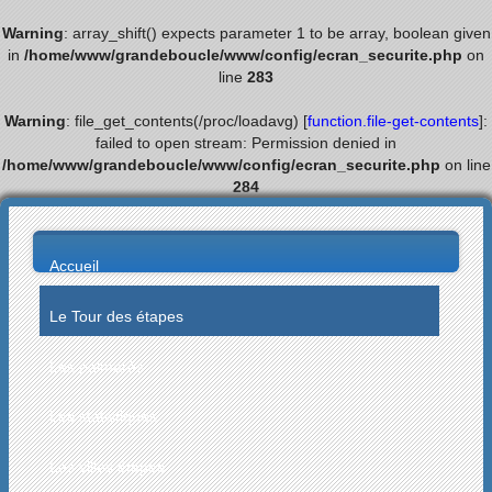
Warning
: array_shift() expects parameter 1 to be array, boolean given
in
/home/www/grandeboucle/www/config/ecran_securite.php
on
line
283
Warning
: file_get_contents(/proc/loadavg) [
function.file-get-contents
]:
failed to open stream: Permission denied in
/home/www/grandeboucle/www/config/ecran_securite.php
on line
284
Accueil
Le Tour des étapes
Les palmarès
Les statistiques
Les villes étapes