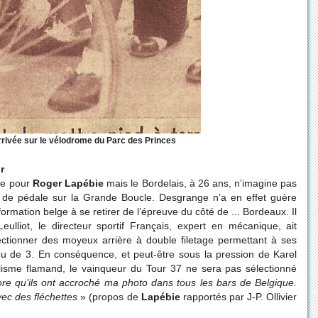
rrivée sur le vélodrome du Parc des Princes
r
se pour
Roger Lapébie
mais le Bordelais, à 26 ans, n’imagine pas
urs de pédale sur la Grande Boucle. Desgrange n’a en effet guère
ormation belge à se retirer de l’épreuve du côté de ... Bordeaux. Il
lliot, le directeur sportif Français, expert en mécanique, ait
ectionner des moyeux arrière à double filetage permettant à ses
ieu de 3. En conséquence, et peut-être sous la pression de Karel
clisme flamand, le vainqueur du Tour 37 ne sera pas sélectionné
re qu’ils ont accroché ma photo dans tous les bars de Belgique.
vec des fléchettes
» (propos de
Lapébie
rapportés par J-P. Ollivier