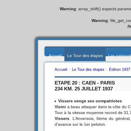
Warning
: array_shift() expects parame
Warning
: file_get_c
/
Accueil
Le Tour des étapes
Les palmar
Accueil
>
Le Tour des étapes
>
Edition 1937
ETAPE 20 : CAEN - PARIS
234 KM. 25 JUILLET 1937
Vissers venge ses compatriotes
Vicini
a beau attaquer dans la côte du Cœ
Tour à la vitesse moyenne record de 31,76
Vissers
. L’Anversois, 6ème du général, 
d’avance sur le 1er peloton.