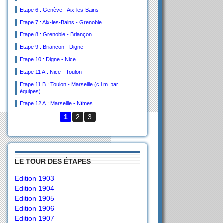
Etape 6 : Genève - Aix-les-Bains
Etape 7 : Aix-les-Bains - Grenoble
Etape 8 : Grenoble - Briançon
Etape 9 : Briançon - Digne
Etape 10 : Digne - Nice
Etape 11 A : Nice - Toulon
Etape 11 B : Toulon - Marseille (c.l.m. par
équipes)
Etape 12 A : Marseille - Nîmes
1
2
3
LE TOUR DES ÉTAPES
Edition 1903
Edition 1904
Edition 1905
Edition 1906
Edition 1907