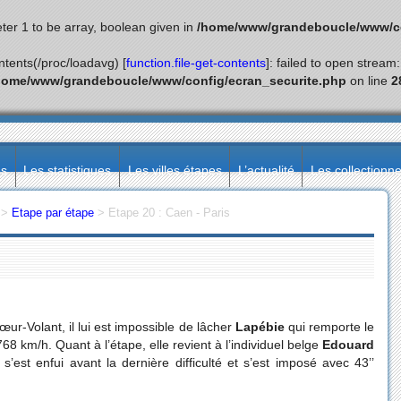
ter 1 to be array, boolean given in
/home/www/grandeboucle/www/co
ontents(/proc/loadavg) [
function.file-get-contents
]: failed to open stream
home/www/grandeboucle/www/config/ecran_securite.php
on line
2
ès
Les statistiques
Les villes étapes
L’actualité
Les collectionn
>
Etape par étape
>
Etape 20 : Caen - Paris
ur-Volant, il lui est impossible de lâcher
Lapébie
qui remporte le
8 km/h. Quant à l’étape, elle revient à l’individuel belge
Edouard
s’est enfui avant la dernière difficulté et s’est imposé avec 43’’