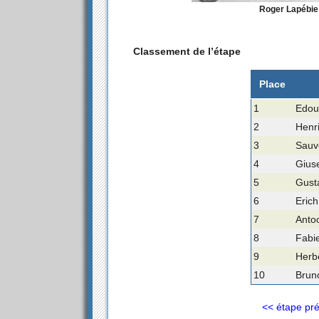
Roger Lapébie 
Classement de l’étape
Place
1
Edou
2
Henr
3
Sauv
4
Gius
5
Gusta
6
Erich
7
Anto
8
Fabi
9
Herbe
10
Bruno
<< étape pr