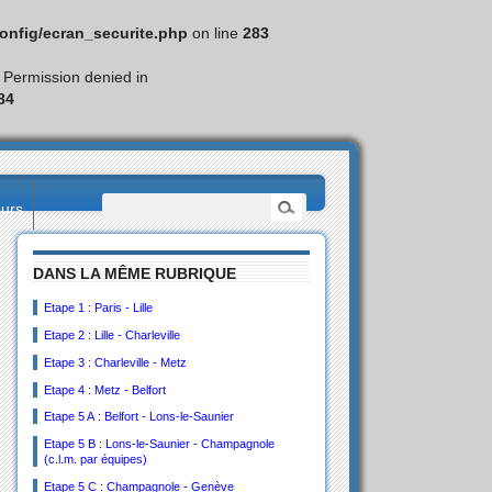
nfig/ecran_securite.php
on line
283
: Permission denied in
84
eurs
DANS LA MÊME RUBRIQUE
Etape 1 : Paris - Lille
Etape 2 : Lille - Charleville
Etape 3 : Charleville - Metz
Etape 4 : Metz - Belfort
Etape 5 A : Belfort - Lons-le-Saunier
Etape 5 B : Lons-le-Saunier - Champagnole
(c.l.m. par équipes)
Etape 5 C : Champagnole - Genève