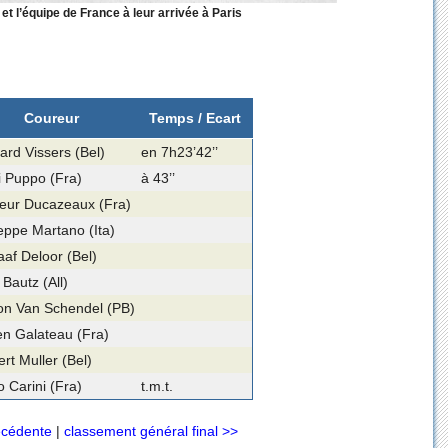
et l’équipe de France à leur arrivée à Paris
Coureur
Temps / Ecart
ard Vissers (Bel)
en 7h23’42’’
i Puppo (Fra)
à 43’’
eur Ducazeaux (Fra)
eppe Martano (Ita)
af Deloor (Bel)
 Bautz (All)
on Van Schendel (PB)
en Galateau (Fra)
rt Muller (Bel)
 Carini (Fra)
t.m.t.
écédente
|
classement général final >>