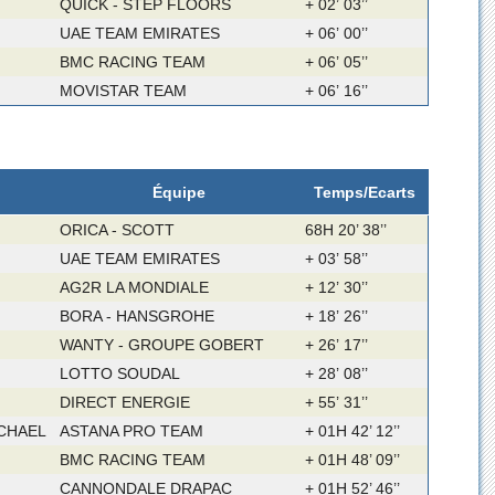
QUICK - STEP FLOORS
+ 02’ 03’’
UAE TEAM EMIRATES
+ 06’ 00’’
BMC RACING TEAM
+ 06’ 05’’
MOVISTAR TEAM
+ 06’ 16’’
Équipe
Temps/Ecarts
ORICA - SCOTT
68H 20’ 38’’
UAE TEAM EMIRATES
+ 03’ 58’’
AG2R LA MONDIALE
+ 12’ 30’’
BORA - HANSGROHE
+ 18’ 26’’
WANTY - GROUPE GOBERT
+ 26’ 17’’
LOTTO SOUDAL
+ 28’ 08’’
DIRECT ENERGIE
+ 55’ 31’’
CHAEL
ASTANA PRO TEAM
+ 01H 42’ 12’’
BMC RACING TEAM
+ 01H 48’ 09’’
CANNONDALE DRAPAC
+ 01H 52’ 46’’