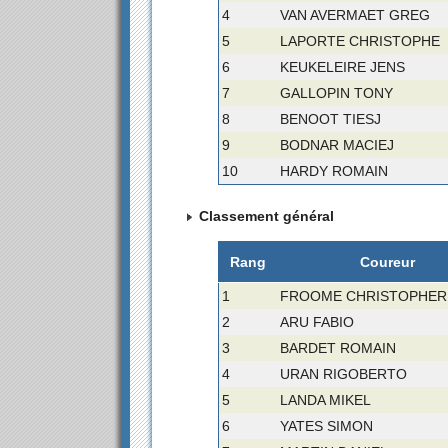
4
VAN AVERMAET GREG
5
LAPORTE CHRISTOPHE
6
KEUKELEIRE JENS
7
GALLOPIN TONY
8
BENOOT TIESJ
9
BODNAR MACIEJ
10
HARDY ROMAIN
Classement général
Rang
Coureur
1
FROOME CHRISTOPHER
2
ARU FABIO
3
BARDET ROMAIN
4
URAN RIGOBERTO
5
LANDA MIKEL
6
YATES SIMON