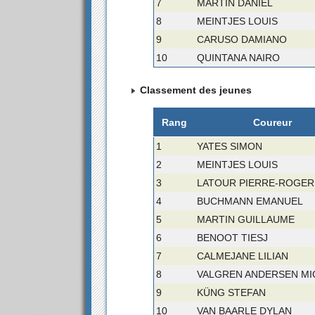
7
MARTIN DANIEL
8
MEINTJES LOUIS
9
CARUSO DAMIANO
10
QUINTANA NAIRO
Classement des jeunes
Rang
Coureur
1
YATES SIMON
2
MEINTJES LOUIS
3
LATOUR PIERRE-ROGER
4
BUCHMANN EMANUEL
5
MARTIN GUILLAUME
6
BENOOT TIESJ
7
CALMEJANE LILIAN
8
VALGREN ANDERSEN MI
9
KÜNG STEFAN
10
VAN BAARLE DYLAN