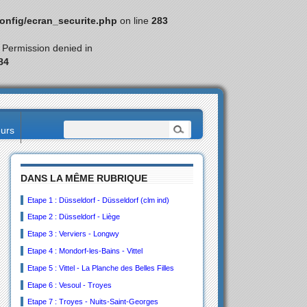
nfig/ecran_securite.php
on line
283
: Permission denied in
84
eurs
DANS LA MÊME RUBRIQUE
Etape 1 : Düsseldorf - Düsseldorf (clm ind)
Etape 2 : Düsseldorf - Liège
Etape 3 : Verviers - Longwy
Etape 4 : Mondorf-les-Bains - Vittel
Etape 5 : Vittel - La Planche des Belles Filles
Etape 6 : Vesoul - Troyes
Etape 7 : Troyes - Nuits-Saint-Georges