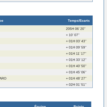
pe
Temps/Ecarts
205H 06’ 20’’
+ 10’ 07’’
+ 01H 03’ 43’’
+ 01H 09’ 59’’
+ 01H 11’ 17’’
+ 01H 33’ 12’’
+ 01H 40’ 50’’
+ 01H 45’ 06’’
CARO
+ 01H 48’ 27’’
+ 02H 01’ 51’’
Équipe
Points