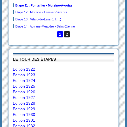
Etape 11 : Pontarlier - Morzine-Avoriaz
Etape 12 : Morzine - Lans-en-Vercors
Etape 13 : Villard-de-Lans (c.l.m.)
Etape 14 : Autrans-Méaudre - Saint-Etienne
1
2
LE TOUR DES ÉTAPES
Edition 1922
Edition 1923
Edition 1924
Edition 1925
Edition 1926
Edition 1927
Edition 1928
Edition 1929
Edition 1930
Edition 1931
Edition 1932