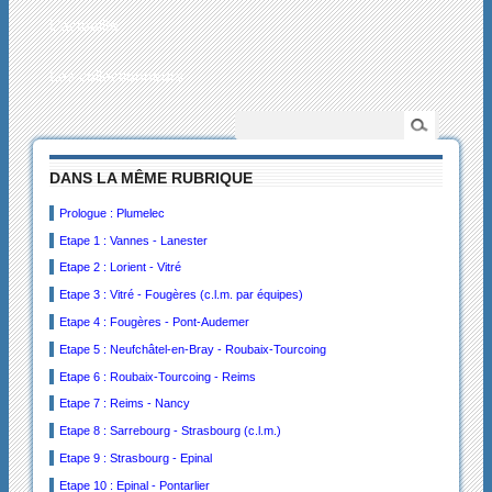
L’actualité
Les collectionneurs
DANS LA MÊME RUBRIQUE
Prologue : Plumelec
Etape 1 : Vannes - Lanester
Etape 2 : Lorient - Vitré
Etape 3 : Vitré - Fougères (c.l.m. par équipes)
Etape 4 : Fougères - Pont-Audemer
Etape 5 : Neufchâtel-en-Bray - Roubaix-Tourcoing
Etape 6 : Roubaix-Tourcoing - Reims
Etape 7 : Reims - Nancy
Etape 8 : Sarrebourg - Strasbourg (c.l.m.)
Etape 9 : Strasbourg - Epinal
Etape 10 : Epinal - Pontarlier