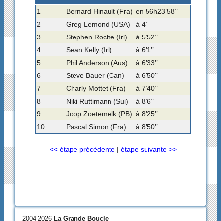
1
Bernard Hinault (Fra)
en 56h23’58’’
2
Greg Lemond (USA)
à 4’
3
Stephen Roche (Irl)
à 5’52’’
4
Sean Kelly (Irl)
à 6’1’’
5
Phil Anderson (Aus)
à 6’33’’
6
Steve Bauer (Can)
à 6’50’’
7
Charly Mottet (Fra)
à 7’40’’
8
Niki Ruttimann (Sui)
à 8’6’’
9
Joop Zoetemelk (PB)
à 8’25’’
10
Pascal Simon (Fra)
à 8’50’’
<< étape précédente
|
étape suivante >>
2004-2026
La Grande Boucle