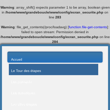
Warning
: array_shift() expects parameter 1 to be array, boolean given
in
/home/www/grandeboucle/www/config/ecran_securite.php
on
line
283
Warning
: file_get_contents(/proc/loadavg) [
function.file-get-contents
]:
failed to open stream: Permission denied in
/home/www/grandeboucle/www/config/ecran_securite.php
on line
284
Accueil
Le Tour des étapes
Les palmarès
Les statistiques
Les villes étapes