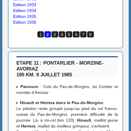
Edition 1933
Edition 1934
Edition 1935
Edition 1936
1
2
3
4
5
6
7
8
ETAPE 11 : PONTARLIER - MORZINE-
AVORIAZ
195 KM. 9 JUILLET 1985
Parcours
: Cols du Pas-de-Morgins, du Corbier et
montée d’Avoriaz
Hinault et Herrera dans le Pas-de-Morgins
Le peloton reste groupé jusqu’au pied du col franco-
suisse du Pas-de-Morgins, première difficulté de la
journée. Là, à mi-col (km 133),
Hinault
, maillot jaune
et
Herrera
, maillot du meilleur grimpeur, s’enfuient.