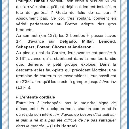
Pourquoi
Hinault
produit-il son effort à plus de 60 km
de l’arrivée alors qu’il est déjà solidement installé en
tête du général ? Geste de folie de sa part ?
Absolument pas. Ce col, très roulant, convient en
vérité parfaitement au Breton adepte des gros
braquets.
Au sommet (km 137), les 2 bombes H passent avec
1’4’’ d’avance sur
Delgado
,
Millar
,
Lemond
,
Schepers
,
Forest
,
Chozas
et
Anderson
.
Au pied du col du Corbier, leur avance est passée à
2’16’’, avance qu’ils stabilisent dans la montée tandis
que, derrière, le petit groupe explose. Dans la
descente et les faux-plats qui précédent Morzine, une
trentaine de coureurs se rassemblent. Leur passif est
de 2’35’’ alors qu’il leur reste à grimper jusqu’à Avoriaz
(13 km).
L’entente cordiale
Entre les 2 échappés, pas le moindre signe de
mésentente. En quelques mots, chacun comprend là
où réside son intérêt : «
J’avais eu besoin d’Hinault sur
le plat, il ne m’a pas été difficile de ne pas l’attaquer
dans la montée
. » (
Luis Herrera
)