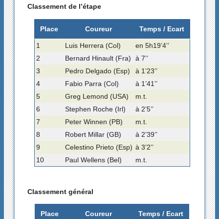
Classement de l’étape
Place
Coureur
Temps / Ecart
1
Luis Herrera (Col)
en 5h19’4’’
2
Bernard Hinault (Fra)
à 7’’
3
Pedro Delgado (Esp)
à 1’23’’
4
Fabio Parra (Col)
à 1’41’’
5
Greg Lemond (USA)
m.t.
6
Stephen Roche (Irl)
à 2’5’’
7
Peter Winnen (PB)
m.t.
8
Robert Millar (GB)
à 2’39’’
9
Celestino Prieto (Esp)
à 3’2’’
10
Paul Wellens (Bel)
m.t.
Classement général
Place
Coureur
Temps / Ecart