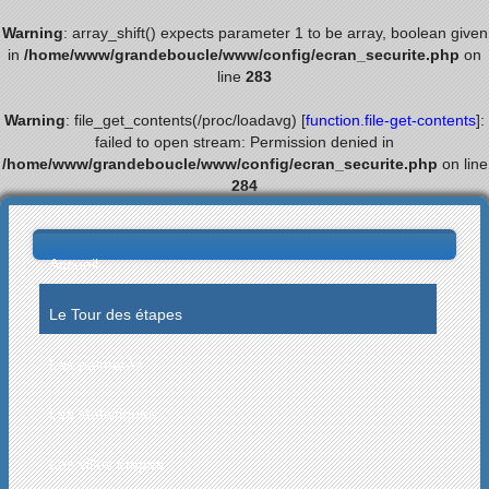
Warning
: array_shift() expects parameter 1 to be array, boolean given
in
/home/www/grandeboucle/www/config/ecran_securite.php
on
line
283
Warning
: file_get_contents(/proc/loadavg) [
function.file-get-contents
]:
failed to open stream: Permission denied in
/home/www/grandeboucle/www/config/ecran_securite.php
on line
284
Accueil
Le Tour des étapes
Les palmarès
Les statistiques
Les villes étapes