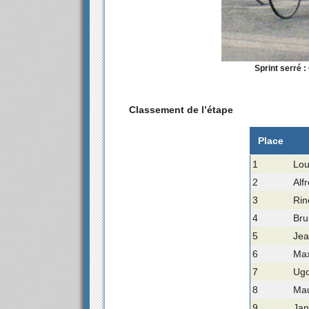
Sprint serré 
Classement de l’étape
Place
1
Lou
2
Alf
3
Rin
4
Bru
5
Jea
6
Max
7
Ugo
8
Mau
9
Jan