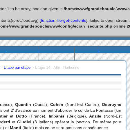
ter 1 to be array, boolean given in
/home/www/grandeboucle/www/co
ontents(/proc/loadavg) [
function.file-get-contents
]: failed to open stream
home/www/grandeboucle/www/config/ecran_securite.php
on line
2
ès
Les statistiques
Les villes étapes
L’actualité
Les collectionn
>
Etape par étape
>
Etape 14 : Albi - Narbonne
rance),
Quentin
(Ouest),
Cohen
(Nord-Est Centre),
Debruyne
Ils ont 2’ d’avance au moment d’aborder le col de La Fontasse (km
tier
et
Dotto
(France),
Impanis
(Belgique),
Anzile
(Nord-Est
edetti
et
Giudici
(3 Italiens) opèrent la jonction. De même pour
e) et
Monti
(Italie) mais ce ne sera pas sans conséquence.