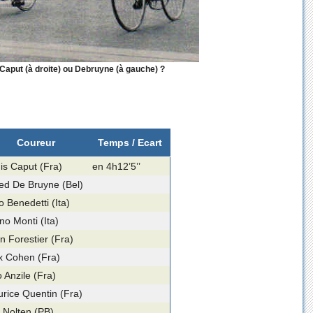
: Caput (à droite) ou Debruyne (à gauche) ?
Coureur
Temps / Ecart
is Caput (Fra)
en 4h12’5’’
red De Bruyne (Bel)
o Benedetti (Ita)
no Monti (Ita)
n Forestier (Fra)
 Cohen (Fra)
 Anzile (Fra)
rice Quentin (Fra)
 Nolten (PB)