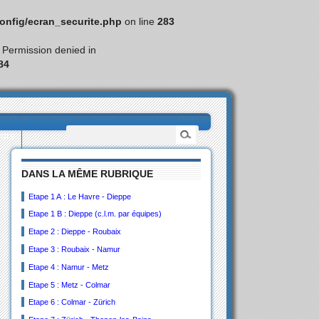
nfig/ecran_securite.php
on line
283
: Permission denied in
84
eurs
DANS LA MÊME RUBRIQUE
Etape 1 A : Le Havre - Dieppe
Etape 1 B : Dieppe (c.l.m. par équipes)
Etape 2 : Dieppe - Roubaix
Etape 3 : Roubaix - Namur
Etape 4 : Namur - Metz
Etape 5 : Metz - Colmar
Etape 6 : Colmar - Zürich