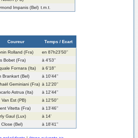
mond Impanis (Bel)
t.m.t.
Coureur
Temps / Ecart
nin Rolland (Fra)
en 87h23’50’’
s Bobet (Fra)
à 4’53’’
uale Fornara (Ita)
à 6’18’’
 Brankart (Bel)
à 10’44’’
haël Geminiani (Fra)
à 12’20’’
carlo Astrua (Ita)
à 12’44’’
 Van Est (PB)
à 12’50’’
ent Vitetta (Fra)
à 13’46’’
ly Gaul (Lux)
à 14’
 Close (Bel)
à 18’41’’