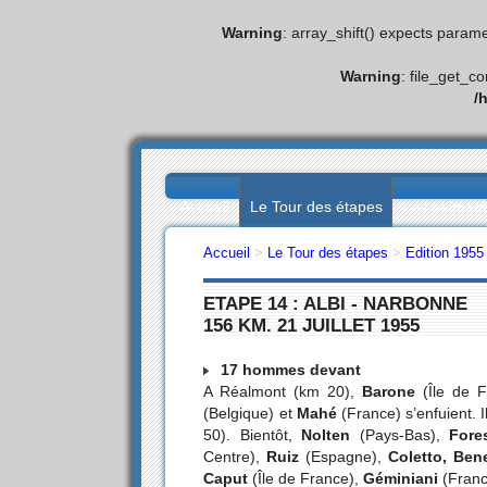
Warning
: array_shift() expects parame
Warning
: file_get_c
/
Accueil
Le Tour des étapes
Les palmar
Accueil
>
Le Tour des étapes
>
Edition 1955
ETAPE 14 : ALBI - NARBONNE
156 KM. 21 JUILLET 1955
17 hommes devant
A Réalmont (km 20),
Barone
(Île de F
(Belgique) et
Mahé
(France) s’enfuient. 
50). Bientôt,
Nolten
(Pays-Bas),
Fores
Centre),
Ruiz
(Espagne),
Coletto, Ben
Caput
(Île de France),
Géminiani
(Franc