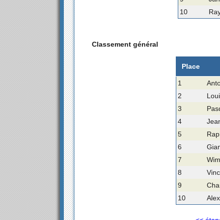
10
Ray
Classement général
Place
1
Anto
2
Loui
3
Pasq
4
Jean
5
Rap
6
Gian
7
Wim
8
Vinc
9
Char
10
Alex