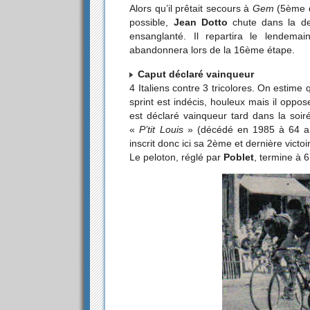
Alors qu’il prêtait secours à
Gem
(5ème du
possible,
Jean Dotto
chute dans la de
ensanglanté. Il repartira le lendema
abandonnera lors de la 16ème étape.
Caput déclaré vainqueur
4 Italiens contre 3 tricolores. On estime 
sprint est indécis, houleux mais il oppos
est déclaré vainqueur tard dans la soir
«
P’tit Louis
» (décédé en 1985 à 64 ans 
inscrit donc ici sa 2ème et dernière victo
Le peloton, réglé par
Poblet
, termine à 6’