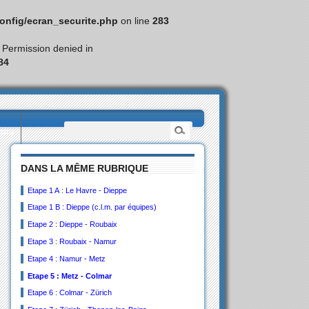
nfig/ecran_securite.php
on line
283
: Permission denied in
84
eurs
DANS LA MÊME RUBRIQUE
Etape 1 A : Le Havre - Dieppe
Etape 1 B : Dieppe (c.l.m. par équipes)
Etape 2 : Dieppe - Roubaix
Etape 3 : Roubaix - Namur
Etape 4 : Namur - Metz
Etape 5 : Metz - Colmar
Etape 6 : Colmar - Zürich