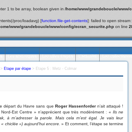
ter 1 to be array, boolean given in
/home/www/grandeboucle/www/co
ontents(/proc/loadavg) [
function.file-get-contents
]: failed to open stream
home/www/grandeboucle/www/config/ecran_securite.php
on line
2
ès
Les statistiques
Les villes étapes
L’actualité
Les collectionn
>
Etape par étape
>
Etape 5 : Metz - Colmar
le départ du Havre sans que
Roger Hassenforder
n’ait attaqué !
e « Nord-Est Centre » n’apprécient que très modérément : «
Ils ne
ak, à m’adresser la parole. Mais cela m’est égal. Je vais leur
« chiclée ») aujourd’hui encore
. » Et comment, l’étape se termine