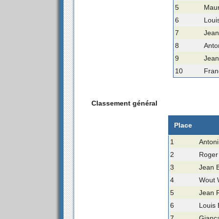
5
Maur
6
Loui
7
Jean
8
Anto
9
Jean
10
Fran
Classement général
Place
1
Antoni
2
Roger
3
Jean B
4
Wout 
5
Jean R
6
Louis 
7
Gianca