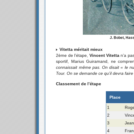
J. Bobet, Hass
Vitetta méritait mieux
2ème de l’étape,
Vincent Vitetta
n’a pas
sportif, Marius Guiramand, ne compr
connaissait même pas. On disait « le nu
Tour. On se demande ce qu’il devra faire 
Classement de l’étape
Place
1
Roge
2
Vince
3
Jean
4
Fran