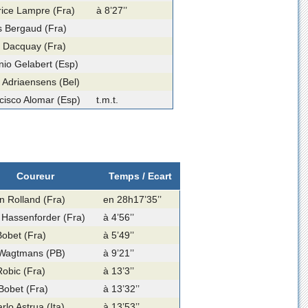
ice Lampre (Fra)
à 8’27’’
s Bergaud (Fra)
 Dacquay (Fra)
nio Gelabert (Esp)
 Adriaensens (Bel)
cisco Alomar (Esp)
t.m.t.
Coureur
Temps / Ecart
n Rolland (Fra)
en 28h17’35’’
 Hassenforder (Fra)
à 4’56’’
obet (Fra)
à 5’49’’
Wagtmans (PB)
à 9’21’’
obic (Fra)
à 13’3’’
Bobet (Fra)
à 13’32’’
rlo Astrua (Ita)
à 13’53’’