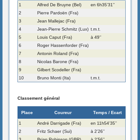
1
Alfred De Bruyne (Bel)
en 6h35’31’’
2
Pierre Pardoën (Fra)
3
Jean Mallejac (Fra)
4
Jean-Pierre Schmitz (Lux)
t.m.t.
5
Louis Caput (Fra)
à 49’’
6
Roger Hassenforder (Fra)
7
Antonin Roland (Fra)
8
Nicolas Barone (Fra)
9
Gilbert Scodeller (Fra)
10
Bruno Monti (Ita)
t.m.t.
Classement général
Place
Coureur
Temps / Ecart
1
André Darrigade (Fra)
en 11h54’35’’
2
Fritz Schaer (Sui)
à 2’26’’
3
Brian Robinson (GBR)
à 2’56’’