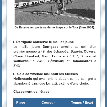
De Bruyne remporte sa 4ème étape sur le Tour (3 en 1954).
Darrigade conserve le maillot jaune
Le maillot jaune
Darrigade
termine au sein d’un
premier groupe à 49’’ des échappés.
Bauvin
,
Ockers
,
Close
,
Brankart
,
Gaul
,
Fornara
à 1’13’’,
Schaer
et
Walkowiak
à 2’45’’,
Géminiani
et
Bahamontes
à
3’43’’.
Cela commence mal pour les Suisses
Hollenstein
qui avait pris le départ contre son gré a
abandonné ainsi que
Luratti
, victime d’une chute.
Classement de l’étape
Place
Coureur
Temps / Ecart