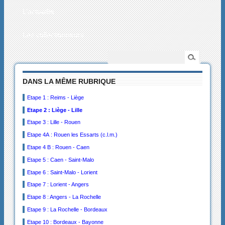
L’actualité
Les collectionneurs
DANS LA MÊME RUBRIQUE
Etape 1 : Reims - Liège
Etape 2 : Liège - Lille
Etape 3 : Lille - Rouen
Etape 4A : Rouen les Essarts (c.l.m.)
Etape 4 B : Rouen - Caen
Etape 5 : Caen - Saint-Malo
Etape 6 : Saint-Malo - Lorient
Etape 7 : Lorient - Angers
Etape 8 : Angers - La Rochelle
Etape 9 : La Rochelle - Bordeaux
Etape 10 : Bordeaux - Bayonne