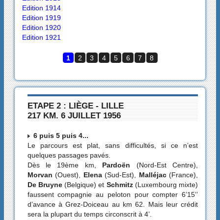
Edition 1914
Edition 1919
Edition 1920
Edition 1921
1
2
3
4
5
6
7
8
ETAPE 2 : LIÈGE - LILLE
217 KM. 6 JUILLET 1956
6 puis 5 puis 4...
Le parcours est plat, sans difficultés, si ce n’est
quelques passages pavés.
Dès le 19ème km,
Pardoën
(Nord-Est Centre),
Morvan
(Ouest),
Elena
(Sud-Est),
Malléjac
(France),
De Bruyne
(Belgique) et
Schmitz
(Luxembourg mixte)
faussent compagnie au peloton pour compter 6’15’’
d’avance à Grez-Doiceau au km 62. Mais leur crédit
sera la plupart du temps circonscrit à 4’.