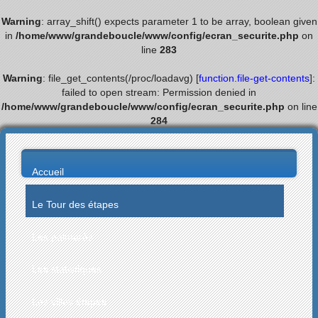
Warning
: array_shift() expects parameter 1 to be array, boolean given
in
/home/www/grandeboucle/www/config/ecran_securite.php
on
line
283
Warning
: file_get_contents(/proc/loadavg) [
function.file-get-contents
]:
failed to open stream: Permission denied in
/home/www/grandeboucle/www/config/ecran_securite.php
on line
284
Accueil
Le Tour des étapes
Les palmarès
Les statistiques
Les villes étapes