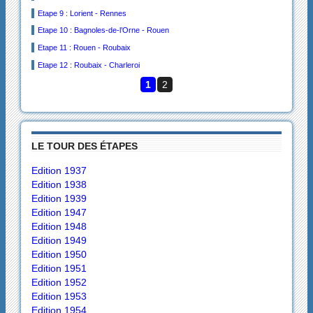
Etape 9 : Lorient - Rennes
Etape 10 : Bagnoles-de-l’Orne - Rouen
Etape 11 : Rouen - Roubaix
Etape 12 : Roubaix - Charleroi
1
2
LE TOUR DES ÉTAPES
Edition 1937
Edition 1938
Edition 1939
Edition 1947
Edition 1948
Edition 1949
Edition 1950
Edition 1951
Edition 1952
Edition 1953
Edition 1954