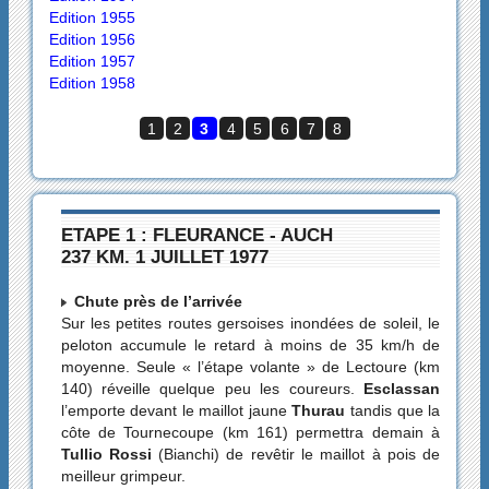
Edition 1955
Edition 1956
Edition 1957
Edition 1958
1
2
3
4
5
6
7
8
ETAPE 1 : FLEURANCE - AUCH
237 KM. 1 JUILLET 1977
Chute près de l’arrivée
Sur les petites routes gersoises inondées de soleil, le
peloton accumule le retard à moins de 35 km/h de
moyenne. Seule « l’étape volante » de Lectoure (km
140) réveille quelque peu les coureurs.
Esclassan
l’emporte devant le maillot jaune
Thurau
tandis que la
côte de Tournecoupe (km 161) permettra demain à
Tullio Rossi
(Bianchi) de revêtir le maillot à pois de
meilleur grimpeur.