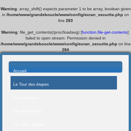
Warning
: array_shift() expects parameter 1 to be array, boolean given
in
/home/www/grandeboucle/www/config/ecran_securite.php
on
line
283
Warning
: file_get_contents(/proc/loadavg) [
function.file-get-contents
]:
failed to open stream: Permission denied in
/home/www/grandeboucle/www/config/ecran_securite.php
on line
284
Accueil
Le Tour des étapes
Les palmarès
Les statistiques
Les villes étapes