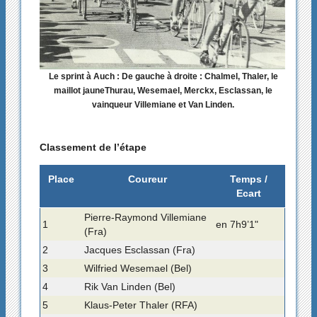
Le sprint à Auch : De gauche à droite : Chalmel, Thaler, le
maillot jauneThurau, Wesemael, Merckx, Esclassan, le
vainqueur Villemiane et Van Linden.
Classement de l’étape
Place
Coureur
Temps /
Ecart
Pierre-Raymond Villemiane
1
en 7h9’1"
(Fra)
2
Jacques Esclassan (Fra)
3
Wilfried Wesemael (Bel)
4
Rik Van Linden (Bel)
5
Klaus-Peter Thaler (RFA)