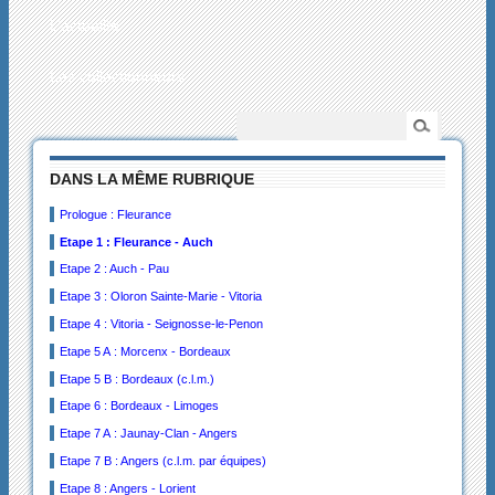
L’actualité
Les collectionneurs
DANS LA MÊME RUBRIQUE
Prologue : Fleurance
Etape 1 : Fleurance - Auch
Etape 2 : Auch - Pau
Etape 3 : Oloron Sainte-Marie - Vitoria
Etape 4 : Vitoria - Seignosse-le-Penon
Etape 5 A : Morcenx - Bordeaux
Etape 5 B : Bordeaux (c.l.m.)
Etape 6 : Bordeaux - Limoges
Etape 7 A : Jaunay-Clan - Angers
Etape 7 B : Angers (c.l.m. par équipes)
Etape 8 : Angers - Lorient