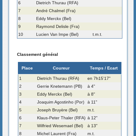
6
Dietrich Thurau (RFA)
7
André Chalmel (Fra)
8
Eddy Merckx (Bel)
9
Raymond Delisle (Fra)
10
Lucien Van Impe (Bel)
t.m.t.
Classement général
Place
Coureur
Temps / Ecart
1
Dietrich Thurau (RFA)
en 7h15’17"
2
Gerrie Knetemann (PB)
à 4"
3
Eddy Merckx (Bel)
à 8"
4
Joaquim Agostinho (Por)
à 11"
5
Joseph Bruyère (Bel)
m.t.
6
Klaus-Peter Thaler (RFA)
à 12"
7
Wilfried Wesemael (Bel)
à 13"
8
Michel Laurent (Fra)
m.t.