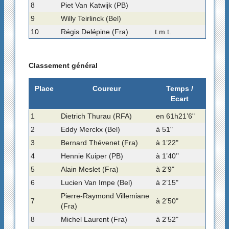
8
Piet Van Katwijk (PB)
9
Willy Teirlinck (Bel)
10
Régis Delépine (Fra)
t.m.t.
Classement général
Place
Coureur
Temps /
Ecart
1
Dietrich Thurau (RFA)
en 61h21’6"
2
Eddy Merckx (Bel)
à 51"
3
Bernard Thévenet (Fra)
à 1’22"
4
Hennie Kuiper (PB)
à 1’40’’
5
Alain Meslet (Fra)
à 2’9"
6
Lucien Van Impe (Bel)
à 2’15"
Pierre-Raymond Villemiane
7
à 2’50"
(Fra)
8
Michel Laurent (Fra)
à 2’52"