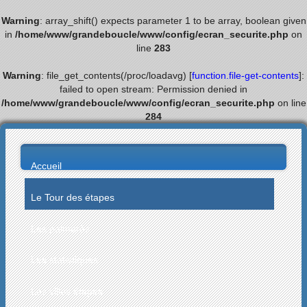
Warning
: array_shift() expects parameter 1 to be array, boolean given
in
/home/www/grandeboucle/www/config/ecran_securite.php
on
line
283
Warning
: file_get_contents(/proc/loadavg) [
function.file-get-contents
]:
failed to open stream: Permission denied in
/home/www/grandeboucle/www/config/ecran_securite.php
on line
284
Accueil
Le Tour des étapes
Les palmarès
Les statistiques
Les villes étapes