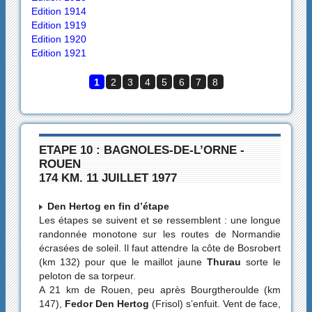
Edition 1914
Edition 1919
Edition 1920
Edition 1921
1
2
3
4
5
6
7
8
ETAPE 10 : BAGNOLES-DE-L’ORNE -
ROUEN
174 KM. 11 JUILLET 1977
Den Hertog en fin d’étape
Les étapes se suivent et se ressemblent : une longue
randonnée monotone sur les routes de Normandie
écrasées de soleil. Il faut attendre la côte de Bosrobert
(km 132) pour que le maillot jaune
Thurau
sorte le
peloton de sa torpeur.
A 21 km de Rouen, peu après Bourgtheroulde (km
147),
Fedor Den Hertog
(Frisol) s’enfuit. Vent de face,