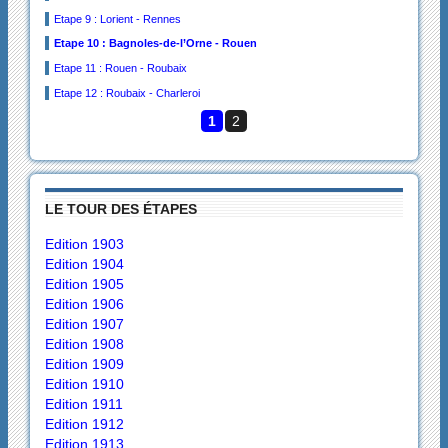
Etape 9 : Lorient - Rennes
Etape 10 : Bagnoles-de-l’Orne - Rouen
Etape 11 : Rouen - Roubaix
Etape 12 : Roubaix - Charleroi
1
2
LE TOUR DES ÉTAPES
Edition 1903
Edition 1904
Edition 1905
Edition 1906
Edition 1907
Edition 1908
Edition 1909
Edition 1910
Edition 1911
Edition 1912
Edition 1913