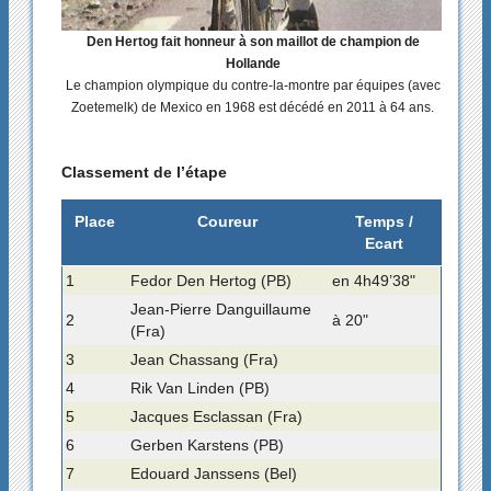
Den Hertog fait honneur à son maillot de champion de
Hollande
Le champion olympique du contre-la-montre par équipes (avec
Zoetemelk) de Mexico en 1968 est décédé en 2011 à 64 ans.
Classement de l’étape
Place
Coureur
Temps /
Ecart
1
Fedor Den Hertog (PB)
en 4h49’38"
Jean-Pierre Danguillaume
2
à 20"
(Fra)
3
Jean Chassang (Fra)
4
Rik Van Linden (PB)
5
Jacques Esclassan (Fra)
6
Gerben Karstens (PB)
7
Edouard Janssens (Bel)