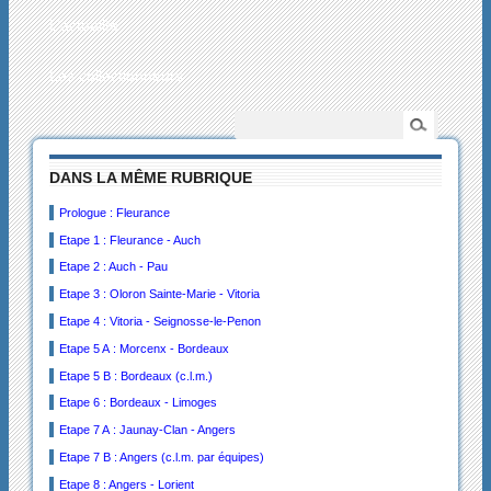
L’actualité
Les collectionneurs
DANS LA MÊME RUBRIQUE
Prologue : Fleurance
Etape 1 : Fleurance - Auch
Etape 2 : Auch - Pau
Etape 3 : Oloron Sainte-Marie - Vitoria
Etape 4 : Vitoria - Seignosse-le-Penon
Etape 5 A : Morcenx - Bordeaux
Etape 5 B : Bordeaux (c.l.m.)
Etape 6 : Bordeaux - Limoges
Etape 7 A : Jaunay-Clan - Angers
Etape 7 B : Angers (c.l.m. par équipes)
Etape 8 : Angers - Lorient