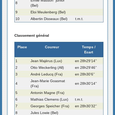
Emile Masson "junior"
8
(Bel)
9
Eloi Meulenberg (Bel)
10
Albertin Disseaux (Bel)
t.m.t.
Classement général
Place
Coureur
Temps /
Ecart
1
Jean Majérus (Lux)
en 28h29’14’’
2
Otto Weckerling (All)
en 28h29’46’’
3
André Leducq (Fra)
en 28h30’6’’
Jean-Marie Goasmat
4
en 28h30’14’’
(Fra)
5
Antonin Magne (Fra)
6
Mathias Clemens (Lux)
t.m.t.
7
Georges Speicher (Fra)
en 28h30’32’’
8
Jules Lowie (Bel)