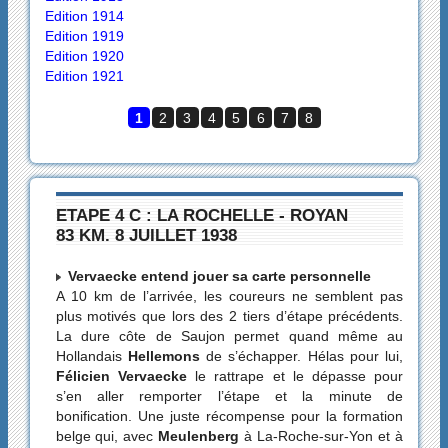
Edition 1914
Edition 1919
Edition 1920
Edition 1921
1
2
3
4
5
6
7
8
ETAPE 4 C : LA ROCHELLE - ROYAN
83 KM. 8 JUILLET 1938
Vervaecke entend jouer sa carte personnelle
A 10 km de l’arrivée, les coureurs ne semblent pas
plus motivés que lors des 2 tiers d’étape précédents.
La dure côte de Saujon permet quand même au
Hollandais
Hellemons
de s’échapper. Hélas pour lui,
Félicien Vervaecke
le rattrape et le dépasse pour
s’en aller remporter l’étape et la minute de
bonification. Une juste récompense pour la formation
belge qui, avec
Meulenberg
à La-Roche-sur-Yon et à