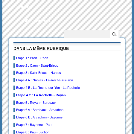
L’actualité
Les collectionneurs
DANS LA MÊME RUBRIQUE
Etape 1 : Paris - Caen
Etape 2 : Caen - Saint-Brieuc
Etape 3 : Saint-Brieuc - Nantes
Etape 4 A : Nantes - La-Roche-sur-Yon
Etape 4 B : La-Roche-sur-Yon - La Rochelle
Etape 4 C : La Rochelle - Royan
Etape 5 : Royan - Bordeaux
Etape 6 A : Bordeaux - Arcachon
Etape 6 B : Arcachon - Bayonne
Etape 7 : Bayonne - Pau
Etape 8 : Pau - Luchon