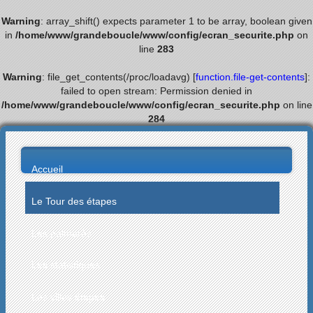
Warning
: array_shift() expects parameter 1 to be array, boolean given
in
/home/www/grandeboucle/www/config/ecran_securite.php
on
line
283
Warning
: file_get_contents(/proc/loadavg) [
function.file-get-contents
]:
failed to open stream: Permission denied in
/home/www/grandeboucle/www/config/ecran_securite.php
on line
284
Accueil
Le Tour des étapes
Les palmarès
Les statistiques
Les villes étapes