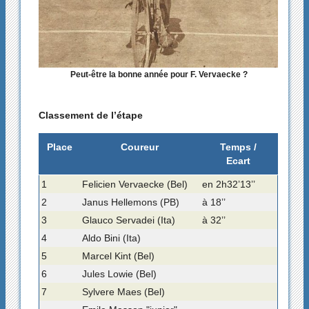
Peut-être la bonne année pour F. Vervaecke ?
Classement de l’étape
Place
Coureur
Temps /
Ecart
1
Felicien Vervaecke (Bel)
en 2h32’13’’
2
Janus Hellemons (PB)
à 18’’
3
Glauco Servadei (Ita)
à 32’’
4
Aldo Bini (Ita)
5
Marcel Kint (Bel)
6
Jules Lowie (Bel)
7
Sylvere Maes (Bel)