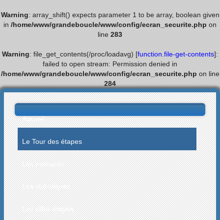
Warning
: array_shift() expects parameter 1 to be array, boolean given
in
/home/www/grandeboucle/www/config/ecran_securite.php
on
line
283
Warning
: file_get_contents(/proc/loadavg) [
function.file-get-contents
]:
failed to open stream: Permission denied in
/home/www/grandeboucle/www/config/ecran_securite.php
on line
284
Accueil
Le Tour des étapes
Les palmarès
Les statistiques
Les villes étapes