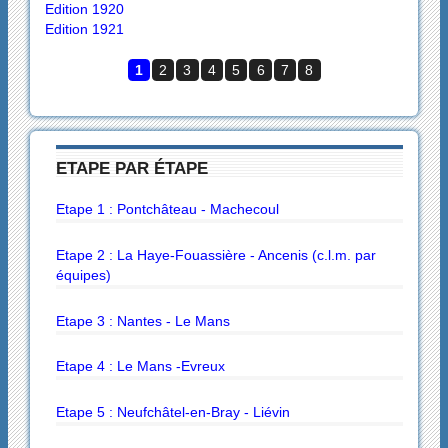
Edition 1920
Edition 1921
1
2
3
4
5
6
7
8
ETAPE PAR ÉTAPE
Etape 1 : Pontchâteau - Machecoul
Etape 2 : La Haye-Fouassière - Ancenis (c.l.m. par
équipes)
Etape 3 : Nantes - Le Mans
Etape 4 : Le Mans -Evreux
Etape 5 : Neufchâtel-en-Bray - Liévin