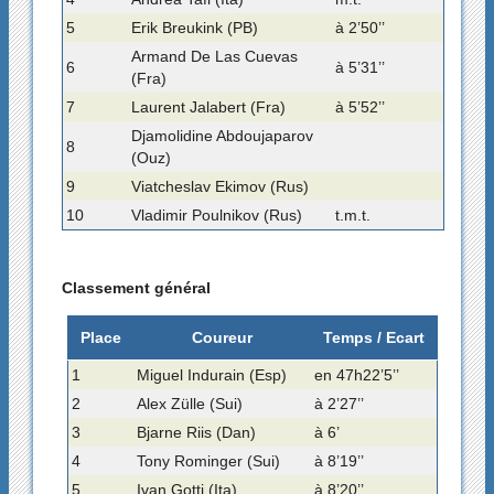
5
Erik Breukink (PB)
à 2’50’’
Armand De Las Cuevas
6
à 5’31’’
(Fra)
7
Laurent Jalabert (Fra)
à 5’52’’
Djamolidine Abdoujaparov
8
(Ouz)
9
Viatcheslav Ekimov (Rus)
10
Vladimir Poulnikov (Rus)
t.m.t.
Classement général
Place
Coureur
Temps / Ecart
1
Miguel Indurain (Esp)
en 47h22’5’’
2
Alex Zülle (Sui)
à 2’27’’
3
Bjarne Riis (Dan)
à 6’
4
Tony Rominger (Sui)
à 8’19’’
5
Ivan Gotti (Ita)
à 8’20’’