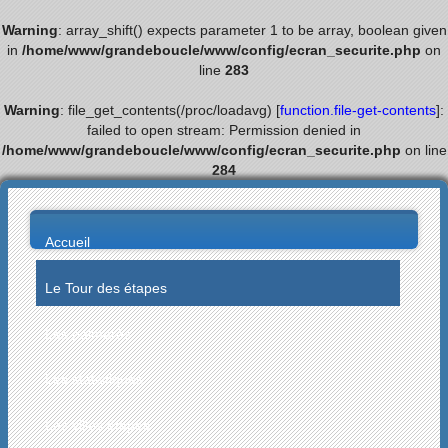
Warning
: array_shift() expects parameter 1 to be array, boolean given
in
/home/www/grandeboucle/www/config/ecran_securite.php
on
line
283
Warning
: file_get_contents(/proc/loadavg) [
function.file-get-contents
]:
failed to open stream: Permission denied in
/home/www/grandeboucle/www/config/ecran_securite.php
on line
284
Accueil
Le Tour des étapes
Les palmarès
Les statistiques
Les villes étapes