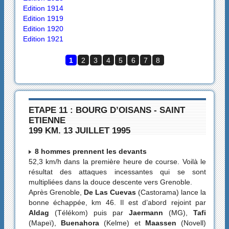
Edition 1914
Edition 1919
Edition 1920
Edition 1921
1
2
3
4
5
6
7
8
ETAPE 11 : BOURG D’OISANS - SAINT
ETIENNE
199 KM. 13 JUILLET 1995
8 hommes prennent les devants
52,3 km/h dans la première heure de course. Voilà le
résultat des attaques incessantes qui se sont
multipliées dans la douce descente vers Grenoble.
Après Grenoble,
De Las Cuevas
(Castorama) lance la
bonne échappée, km 46. Il est d’abord rejoint par
Aldag
(Télékom) puis par
Jaermann
(MG),
Tafi
(Mapeï),
Buenahora
(Kelme) et
Maassen
(Novell)