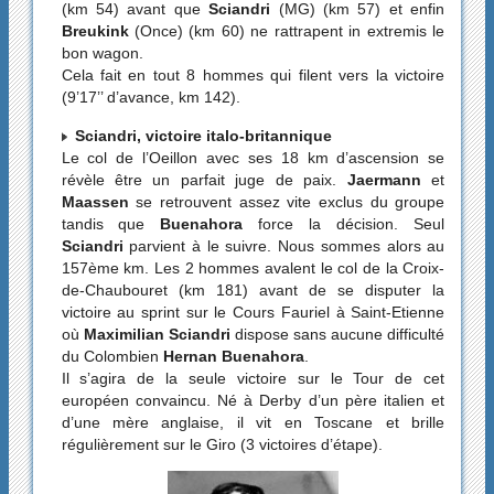
(km 54) avant que
Sciandri
(MG) (km 57) et enfin
Breukink
(Once) (km 60) ne rattrapent in extremis le
bon wagon.
Cela fait en tout 8 hommes qui filent vers la victoire
(9’17’’ d’avance, km 142).
Sciandri, victoire italo-britannique
Le col de l’Oeillon avec ses 18 km d’ascension se
révèle être un parfait juge de paix.
Jaermann
et
Maassen
se retrouvent assez vite exclus du groupe
tandis que
Buenahora
force la décision. Seul
Sciandri
parvient à le suivre. Nous sommes alors au
157ème km. Les 2 hommes avalent le col de la Croix-
de-Chaubouret (km 181) avant de se disputer la
victoire au sprint sur le Cours Fauriel à Saint-Etienne
où
Maximilian Sciandri
dispose sans aucune difficulté
du Colombien
Hernan Buenahora
.
Il s’agira de la seule victoire sur le Tour de cet
européen convaincu. Né à Derby d’un père italien et
d’une mère anglaise, il vit en Toscane et brille
régulièrement sur le Giro (3 victoires d’étape).