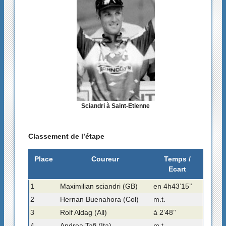
Sciandri à Saint-Etienne
Classement de l’étape
Place
Coureur
Temps /
Ecart
1
Maximilian sciandri (GB)
en 4h43’15’’
2
Hernan Buenahora (Col)
m.t.
3
Rolf Aldag (All)
à 2’48’’
4
Andrea Tafi (Ita)
m.t.