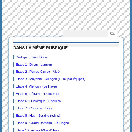
L’actualité
Les collectionneurs
DANS LA MÊME RUBRIQUE
Prologue : Saint-Brieuc
Etape 1 : Dinan - Lannion
Etape 2 : Perros-Guirec - Vitré
Etape 3 : Mayenne - Alençon (c.l.m. par équipes)
Etape 4 : Alençon - Le Havre
Etape 5 : Fécamp - Dunkerque
Etape 6 : Dunkerque - Charleroi
Etape 7 : Charleroi - Liège
Etape 8 : Huy - Seraing (c.l.m.)
Etape 9 : Grand-Bornand - La Plagne
Etape 10 : Aime - l’Alpe d’Huez