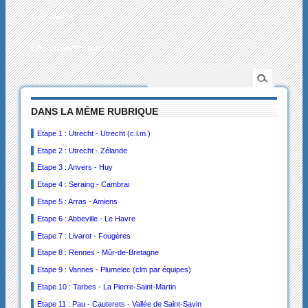
L’actualité
Les collectionneurs
DANS LA MÊME RUBRIQUE
Etape 1 : Utrecht - Utrecht (c.l.m.)
Etape 2 : Utrecht - Zélande
Etape 3 : Anvers - Huy
Etape 4 : Seraing - Cambrai
Etape 5 : Arras - Amiens
Etape 6 : Abbeville - Le Havre
Etape 7 : Livarot - Fougères
Etape 8 : Rennes - Mûr-de-Bretagne
Etape 9 : Vannes - Plumelec (clm par équipes)
Etape 10 : Tarbes - La Pierre-Saint-Martin
Etape 11 : Pau - Cauterets - Vallée de Saint-Savin