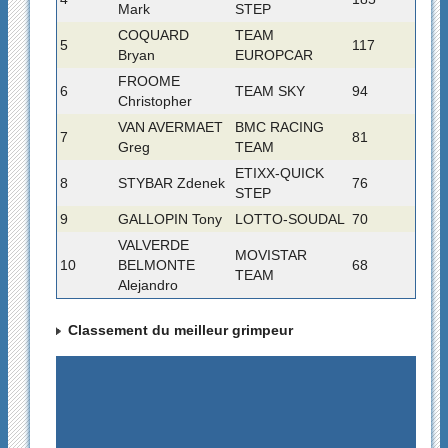
Mark
STEP
COQUARD
TEAM
5
117
Bryan
EUROPCAR
FROOME
6
TEAM SKY
94
Christopher
VAN AVERMAET
BMC RACING
7
81
Greg
TEAM
ETIXX-QUICK
8
STYBAR Zdenek
76
STEP
9
GALLOPIN Tony
LOTTO-SOUDAL
70
VALVERDE
MOVISTAR
10
BELMONTE
68
TEAM
Alejandro
Classement du meilleur grimpeur