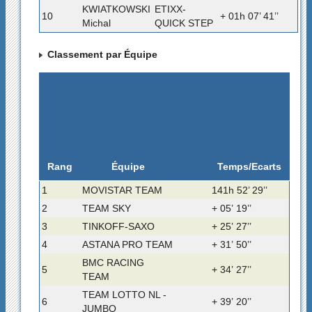
KWIATKOWSKI
ETIXX-
10
+ 01h 07’ 41’’
Michal
QUICK STEP
Classement par Équipe
Rang
Temps/Ecarts
Équipe
1
MOVISTAR TEAM
141h 52’ 29’’
2
TEAM SKY
+ 05’ 19’’
3
TINKOFF-SAXO
+ 25’ 27’’
4
ASTANA PRO TEAM
+ 31’ 50’’
BMC RACING
5
+ 34’ 27’’
TEAM
TEAM LOTTO NL -
6
+ 39’ 20’’
JUMBO