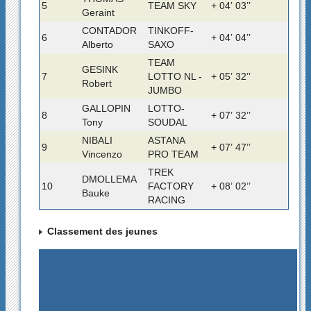
5
TEAM SKY
+ 04’ 03’’
Geraint
CONTADOR
TINKOFF-
6
+ 04’ 04’’
Alberto
SAXO
TEAM
GESINK
7
LOTTO NL -
+ 05’ 32’’
Robert
JUMBO
GALLOPIN
LOTTO-
8
+ 07’ 32’’
Tony
SOUDAL
NIBALI
ASTANA
9
+ 07’ 47’’
Vincenzo
PRO TEAM
TREK
DMOLLEMA
10
FACTORY
+ 08’ 02’’
Bauke
RACING
Classement des jeunes