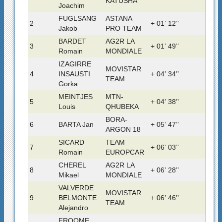
KATUSHA
Joachim
FUGLSANG
ASTANA
2
+ 01’ 12’’
Jakob
PRO TEAM
BARDET
AG2R LA
3
+ 01’ 49’’
Romain
MONDIALE
IZAGIRRE
MOVISTAR
4
INSAUSTI
+ 04’ 34’’
TEAM
Gorka
MEINTJES
MTN-
5
+ 04’ 38’’
Louis
QHUBEKA
BORA-
6
BARTA Jan
+ 05’ 47’’
ARGON 18
SICARD
TEAM
7
+ 06’ 03’’
Romain
EUROPCAR
CHEREL
AG2R LA
8
+ 06’ 28’’
Mikael
MONDIALE
VALVERDE
MOVISTAR
9
BELMONTE
+ 06’ 46’’
TEAM
Alejandro
FROOME