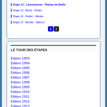
Etape 12 : Lannemezan - Plateau de Beille
Etape 13 : Muret - Rodez
Etape 14 : Rodez - Mende
Etape 15 : Mende - Valence
1
2
LE TOUR DES ÉTAPES
Edition 1903
Edition 1904
Edition 1905
Edition 1906
Edition 1907
Edition 1908
Edition 1909
Edition 1910
Edition 1911
Edition 1912
Edition 1913