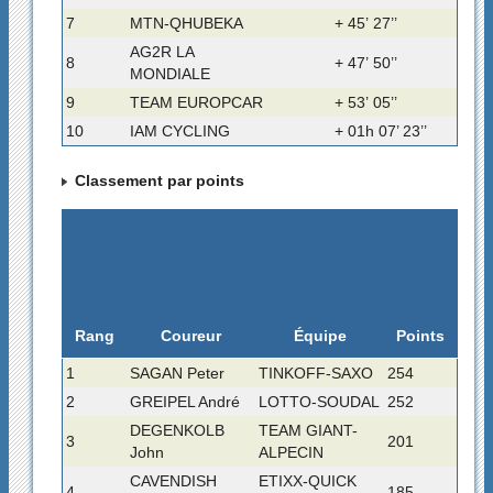
7
MTN-QHUBEKA
+ 45’ 27’’
AG2R LA
8
+ 47’ 50’’
MONDIALE
9
TEAM EUROPCAR
+ 53’ 05’’
10
IAM CYCLING
+ 01h 07’ 23’’
Classement par points
Rang
Coureur
Équipe
Points
1
SAGAN Peter
TINKOFF-SAXO
254
2
GREIPEL André
LOTTO-SOUDAL
252
DEGENKOLB
TEAM GIANT-
3
201
John
ALPECIN
CAVENDISH
ETIXX-QUICK
4
185