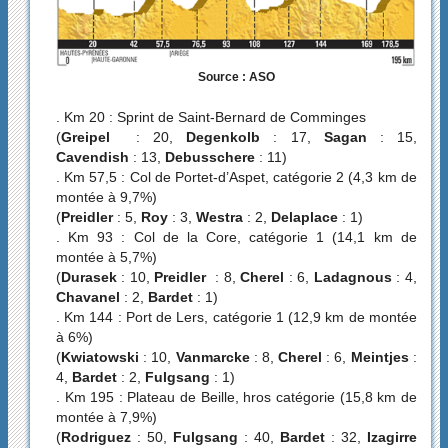
Source : ASO
. Km 20 : Sprint de Saint-Bernard de Comminges
(
Greipel
: 20,
Degenkolb
: 17,
Sagan
: 15,
Cavendish
: 13,
Debusschere
: 11)
. Km 57,5 : Col de Portet-d’Aspet, catégorie 2 (4,3 km de
montée à 9,7%)
(
Preidler
: 5,
Roy
: 3,
Westra
: 2,
Delaplace
: 1)
. Km 93 : Col de la Core, catégorie 1 (14,1 km de
montée à 5,7%)
(
Durasek
: 10,
Preidler
: 8,
Cherel
: 6,
Ladagnous
: 4,
Chavanel
: 2,
Bardet
: 1)
. Km 144 : Port de Lers, catégorie 1 (12,9 km de montée
à 6%)
(
Kwiatowski
: 10,
Vanmarcke
: 8,
Cherel
: 6,
Meintjes
:
4,
Bardet
: 2,
Fulgsang
: 1)
. Km 195 : Plateau de Beille, hros catégorie (15,8 km de
montée à 7,9%)
(
Rodriguez
: 50,
Fulgsang
: 40,
Bardet
: 32,
Izagirre