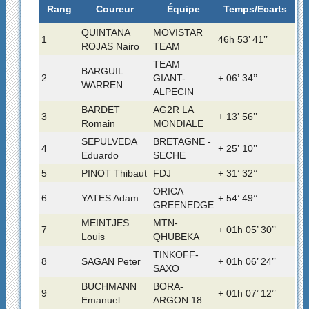
Rang
Temps/Ecarts
Coureur
Équipe
QUINTANA
MOVISTAR
1
46h 53’ 41’’
ROJAS Nairo
TEAM
TEAM
BARGUIL
2
GIANT-
+ 06’ 34’’
WARREN
ALPECIN
BARDET
AG2R LA
3
+ 13’ 56’’
Romain
MONDIALE
SEPULVEDA
BRETAGNE -
4
+ 25’ 10’’
Eduardo
SECHE
5
PINOT Thibaut
FDJ
+ 31’ 32’’
ORICA
6
YATES Adam
+ 54’ 49’’
GREENEDGE
MEINTJES
MTN-
7
+ 01h 05’ 30’’
Louis
QHUBEKA
TINKOFF-
8
SAGAN Peter
+ 01h 06’ 24’’
SAXO
BUCHMANN
BORA-
9
+ 01h 07’ 12’’
Emanuel
ARGON 18