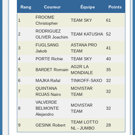
Rang
Coureur
Équipe
Points
FROOME
1
TEAM SKY
61
Christopher
RODRIGUEZ
2
TEAM KATUSHA
52
OLIVER Joachim
FUGLSANG
ASTANA PRO
3
41
Jakob
TEAM
4
PORTE Richie
TEAM SKY
40
AG2R LA
5
BARDET Romain
35
MONDIALE
6
MAJKA Rafal
TINKOFF-SAXO
32
QUINTANA
MOVISTAR
7
32
ROJAS Nairo
TEAM
VALVERDE
MOVISTAR
8
BELMONTE
32
TEAM
Alejandro
TEAM LOTTO
9
GESINK Robert
28
NL - JUMBO