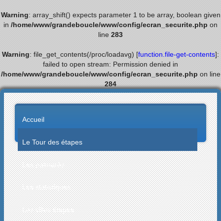
Warning
: array_shift() expects parameter 1 to be array, boolean given
in
/home/www/grandeboucle/www/config/ecran_securite.php
on
line
283
Warning
: file_get_contents(/proc/loadavg) [
function.file-get-contents
]:
failed to open stream: Permission denied in
/home/www/grandeboucle/www/config/ecran_securite.php
on line
284
Accueil
Le Tour des étapes
Les palmarès
Les statistiques
Les villes étapes