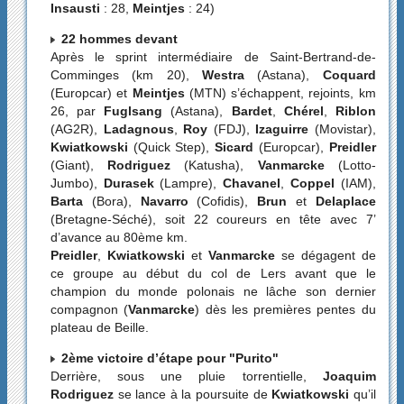
Insausti
: 28,
Meintjes
: 24)
22 hommes devant
Après le sprint intermédiaire de Saint-Bertrand-de-
Comminges (km 20),
Westra
(Astana),
Coquard
(Europcar) et
Meintjes
(MTN) s’échappent, rejoints, km
26, par
Fuglsang
(Astana),
Bardet
,
Chérel
,
Riblon
(AG2R),
Ladagnous
,
Roy
(FDJ),
Izaguirre
(Movistar),
Kwiatkowski
(Quick Step),
Sicard
(Europcar),
Preidler
(Giant),
Rodriguez
(Katusha),
Vanmarcke
(Lotto-
Jumbo),
Durasek
(Lampre),
Chavanel
,
Coppel
(IAM),
Barta
(Bora),
Navarro
(Cofidis),
Brun
et
Delaplace
(Bretagne-Séché), soit 22 coureurs en tête avec 7’
d’avance au 80ème km.
Preidler
,
Kwiatkowski
et
Vanmarcke
se dégagent de
ce groupe au début du col de Lers avant que le
champion du monde polonais ne lâche son dernier
compagnon (
Vanmarcke
) dès les premières pentes du
plateau de Beille.
2ème victoire d’étape pour "Purito"
Derrière, sous une pluie torrentielle,
Joaquim
Rodriguez
se lance à la poursuite de
Kwiatkowski
qu’il