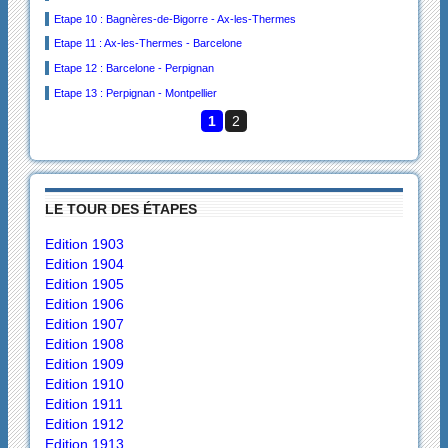
Etape 10 : Bagnères-de-Bigorre - Ax-les-Thermes
Etape 11 : Ax-les-Thermes - Barcelone
Etape 12 : Barcelone - Perpignan
Etape 13 : Perpignan - Montpellier
1
2
LE TOUR DES ÉTAPES
Edition 1903
Edition 1904
Edition 1905
Edition 1906
Edition 1907
Edition 1908
Edition 1909
Edition 1910
Edition 1911
Edition 1912
Edition 1913