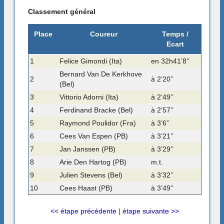
Classement général
Place
Coureur
Temps /
Ecart
1
Felice Gimondi (Ita)
en 32h41’8’’
Bernard Van De Kerkhove
2
à 2’20’’
(Bel)
3
Vittorio Adorni (Ita)
à 2’49’’
4
Ferdinand Bracke (Bel)
à 2’57’’
5
Raymond Poulidor (Fra)
à 3’6’’
6
Cees Van Espen (PB)
à 3’21’’
7
Jan Janssen (PB)
à 3’29’’
8
Arie Den Hartog (PB)
m.t.
9
Julien Stevens (Bel)
à 3’32’’
10
Cees Haast (PB)
à 3’49’’
<< étape précédente
|
étape suivante >>