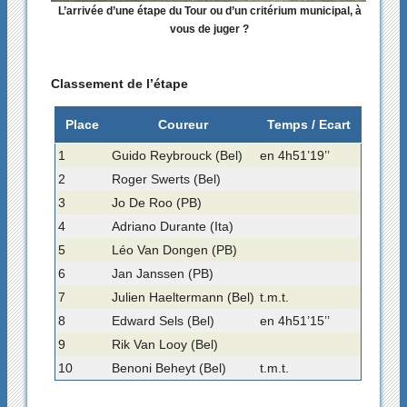
L’arrivée d’une étape du Tour ou d’un critérium municipal, à
vous de juger ?
Classement de l’étape
Place
Coureur
Temps / Ecart
1
Guido Reybrouck (Bel)
en 4h51’19’’
2
Roger Swerts (Bel)
3
Jo De Roo (PB)
4
Adriano Durante (Ita)
5
Léo Van Dongen (PB)
6
Jan Janssen (PB)
7
Julien Haeltermann (Bel)
t.m.t.
8
Edward Sels (Bel)
en 4h51’15’’
9
Rik Van Looy (Bel)
10
Benoni Beheyt (Bel)
t.m.t.