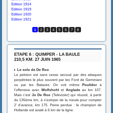
Edition 1914
Edition 1919
Edition 1920
Edition 1921
1
2
3
4
5
6
7
8
ETAPE 6 : QUIMPER - LA BAULE
210,5 KM. 27 JUIN 1965
Le solo de De Roo
Le peloton est sans cesse secoué par des attaques
perpétrées le plus souvent par les Ford de Geminiani
ou par les Bataves. On voit même
Poulidor
à
l’offensive avec
Wolfshohl
et
Anglade
au km 107.
Mais c’est
Jo De Roo
(Televizier) qui réussit, à partir
du 135ème km, à s’extirper de la meute pour compter
2’ d’avance, km 175. Peine perdue : le champion de
Hollande est avalé à 6 km de la ligne.