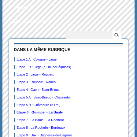
L’actualité
Les collectionneurs
DANS LA MÊME RUBRIQUE
Etape 1 A : Cologne - Liège
Etape 1 B : Liège (c.l.m. par équipes)
Etape 2 : Liège - Roubaix
Etape 3 : Roubaix - Rouen
Etape 4 : Caen - Saint-Brieuc
Etape 5 A : Saint-Brieuc - Châteaulin
Etape 5 B : Châteaulin (c.l.m.)
Etape 6 : Quimper - La Baule
Etape 7 : La Baule - La Rochelle
Etape 8 : La Rochelle - Bordeaux
Etape 9 : Dax - Bagnères-de-Bagorre