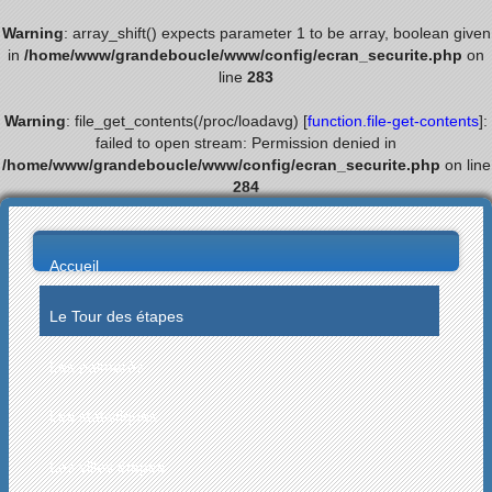
Warning
: array_shift() expects parameter 1 to be array, boolean given
in
/home/www/grandeboucle/www/config/ecran_securite.php
on
line
283
Warning
: file_get_contents(/proc/loadavg) [
function.file-get-contents
]:
failed to open stream: Permission denied in
/home/www/grandeboucle/www/config/ecran_securite.php
on line
284
Accueil
Le Tour des étapes
Les palmarès
Les statistiques
Les villes étapes