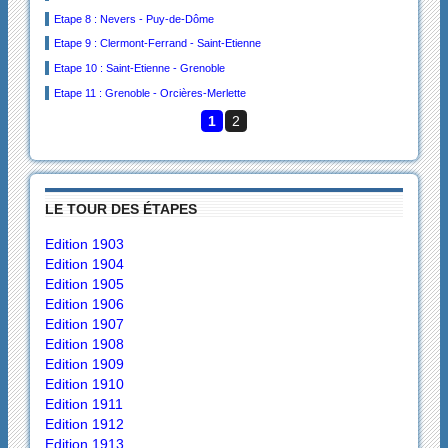
Etape 8 : Nevers - Puy-de-Dôme
Etape 9 : Clermont-Ferrand - Saint-Etienne
Etape 10 : Saint-Etienne - Grenoble
Etape 11 : Grenoble - Orcières-Merlette
1
2
LE TOUR DES ÉTAPES
Edition 1903
Edition 1904
Edition 1905
Edition 1906
Edition 1907
Edition 1908
Edition 1909
Edition 1910
Edition 1911
Edition 1912
Edition 1913