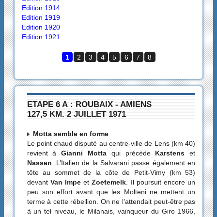
Edition 1914
Edition 1919
Edition 1920
Edition 1921
1
2
3
4
5
6
7
8
ETAPE 6 A : ROUBAIX - AMIENS
127,5 KM. 2 JUILLET 1971
Motta semble en forme
Le point chaud disputé au centre-ville de Lens (km 40)
revient à
Gianni Motta
qui précède
Karstens
et
Nassen
. L’Italien de la Salvarani passe également en
tête au sommet de la côte de Petit-Vimy (km 53)
devant
Van Impe
et
Zoetemelk
. Il poursuit encore un
peu son effort avant que les Molteni ne mettent un
terme à cette rébellion. On ne l’attendait peut-être pas
à un tel niveau, le Milanais, vainqueur du Giro 1966,