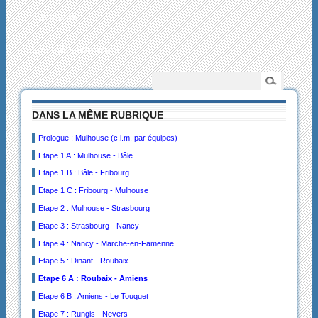
L’actualité
Les collectionneurs
DANS LA MÊME RUBRIQUE
Prologue : Mulhouse (c.l.m. par équipes)
Etape 1 A : Mulhouse - Bâle
Etape 1 B : Bâle - Fribourg
Etape 1 C : Fribourg - Mulhouse
Etape 2 : Mulhouse - Strasbourg
Etape 3 : Strasbourg - Nancy
Etape 4 : Nancy - Marche-en-Famenne
Etape 5 : Dinant - Roubaix
Etape 6 A : Roubaix - Amiens
Etape 6 B : Amiens - Le Touquet
Etape 7 : Rungis - Nevers