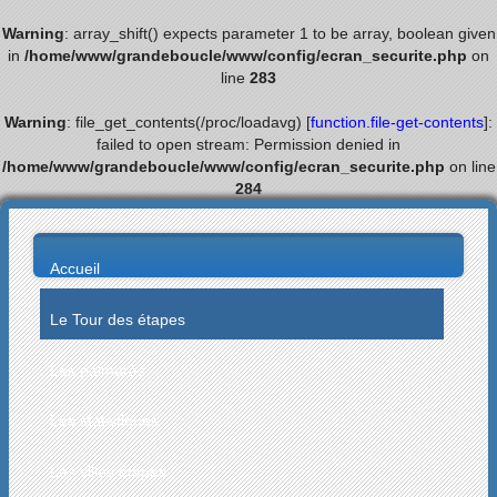
Warning
: array_shift() expects parameter 1 to be array, boolean given
in
/home/www/grandeboucle/www/config/ecran_securite.php
on
line
283
Warning
: file_get_contents(/proc/loadavg) [
function.file-get-contents
]:
failed to open stream: Permission denied in
/home/www/grandeboucle/www/config/ecran_securite.php
on line
284
Accueil
Le Tour des étapes
Les palmarès
Les statistiques
Les villes étapes