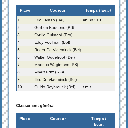
Place
Coureur
Temps / Ecart
1
Eric Leman (Bel)
en 3h3’19"
2
Gerben Karstens (PB)
3
Cyrille Guimard (Fra)
4
Eddy Peelman (Bel)
5
Roger De Vlaeminck (Bel)
6
Walter Godefroot (Bel)
7
Marinus Wagtmans (PB)
8
Albert Fritz (RFA)
9
Eric De Vlaeminck (Bel)
10
Guido Reybrouck (Bel)
t.m.t.
Classement général
Place
Coureur
Temps /
Ecart