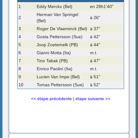
1
Eddy Merckx (Bel)
en 28h1’40"
Herman Van Springel
2
à 26"
(Bel)
3
Roger De Vlaeminck (Bel)
à 37"
4
Gosta Pettersson (Sue)
à 42"
5
Joop Zoetemelk (PB)
à 44"
6
Gianni Motta (Ita)
m.t.
7
Tino Tabak (PB)
à 47"
8
Enrico Paolini (Ita)
m.t.
9
Lucien Van Impe (Bel)
à 51"
10
Tomas Pettersson (Sue)
à 52"
<< étape précédente
|
étape suivante >>