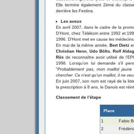
Elle termine également 2ème du class
derrière les Festina.
Les aveux
En avril 2007, dans le cadre de la promo
D’Hont, chez Télékom entre 1992 et 1996
1996. D’Hont met en cause les médecins 
En mai de la même année,
Bert Dietz
es
Christian Henn
,
Udo Bölts
,
Rolf Alda
Riis
de reconnaître avoir utilisé de l’E
1998. Lorsqu’on lui demande s’il pens
"
Probablement pas, mon maillot jaune
chercher. Ce n’est qu’un maillot, il ne veu
En juin 2007, son nom est rayé de la lis
la prescription à 8 ans, le Danois est réi
Classement de l’étape
Place
1
Fabio Ba
2
Frédéri