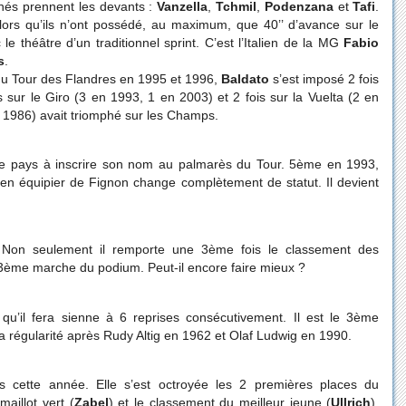
nés prennent les devants :
Vanzella
,
Tchmil
,
Podenzana
et
Tafi
.
alors qu’ils n’ont possédé, au maximum, que 40’’ d’avance sur le
 théâtre d’un traditionnel sprint. C’est l’Italien de la MG
Fabio
s
.
u Tour des Flandres en 1995 et 1996,
Baldato
s’est imposé 2 fois
 sur le Giro (3 en 1993, 1 en 2003) et 2 fois sur la Vuelta (2 en
n 1986) avait triomphé sur les Champs.
e pays à inscrire son nom au palmarès du Tour. 5ème en 1993,
n équipier de Fignon change complètement de statut. Il devient
 Non seulement il remporte une 3ème fois le classement des
la 3ème marche du podium. Peut-il encore faire mieux ?
qu’il fera sienne à 6 reprises consécutivement. Il est le 3ème
 régularité après Rudy Altig en 1962 et Olaf Ludwig en 1990.
s cette année. Elle s’est octroyée les 2 premières places du
 maillot vert (
Zabel
) et le classement du meilleur jeune (
Ullrich
).