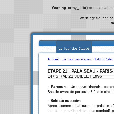
Warning
: array_shift() expects parame
Warning
: file_get_c
/
Accueil
Le Tour des étapes
Les palmar
Accueil
>
Le Tour des étapes
>
Edition 1996
ETAPE 21 : PALAISEAU - PARI
147,5 KM. 21 JUILLET 1996
Parcours
: Un nouvel itinéraire est c
Bastille avant de parcourir 8 fois le circ
Baldato au sprint
Après, comme d’habitude, un paisible d
tous deux pour le prix du plus combatif, 