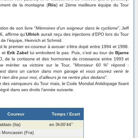
ement de la montagne (
Riis
) et 2ème meilleure équipe du Tour
tion de son livre "
Mémoires d’un soigneur dans le cyclisme
", Jeff
, affirme qu’
Ullrich
aurait reçu des injections d’EPO lors du Tour
de l’équipe, Heinrich et Schmid.
t le premier ex-coureur à avouer s’être dopé entre 1994 et 1998.
g
et
Erik Zabel
lui emboitent le pas. Puis, c’est au tour de
Bjarne
PO, de la cortisone et des hormones de croissance entre 1993 et
e mériter sa victoire sur le Tour, "
Monsieur 60 %
" répond :
 est dans un carton dans mon garage et vous pouvez venir le
t rien dire pour moi, d’ailleurs je ne rentre plus dedans
".
te des vainqueurs du Tour mais, le Code Mondial Antidopage fixant
ntégré dans ses droits l’année suivante.
Coureur
Temps / Ecart
ldato (Ita)
en 3h30’44’’
c Moncassin (Fra)