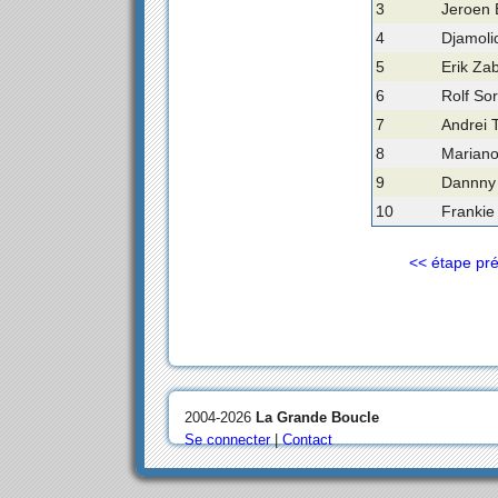
3
Jeroen B
4
Djamoli
5
Erik Zab
6
Rolf So
7
Andrei 
8
Mariano 
9
Dannny 
10
Frankie
<< étape pr
2004-2026
La Grande Boucle
Se connecter
|
Contact