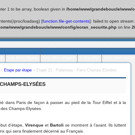
ter 1 to be array, boolean given in
/home/www/grandeboucle/www/co
ontents(/proc/loadavg) [
function.file-get-contents
]: failed to open stream
home/www/grandeboucle/www/config/ecran_securite.php
on line
2
ès
Les statistiques
Les villes étapes
L’actualité
Les collectionn
>
Etape par étape
>
Etape 21 : Palaiseau - Paris-Champs-Elysées
S-CHAMPS-ELYSÉES
réé dans Paris de façon à passer au pied de la Tour Eiffel et à la
uit des Champs-Elysées.
ébut d’étape,
Virenque
et
Bartoli
se montrent à l’avant. Ils luttent
prix qui sera finalement décerné au Français.