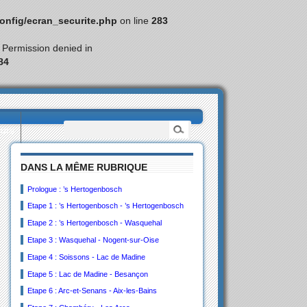
nfig/ecran_securite.php
on line
283
: Permission denied in
84
eurs
DANS LA MÊME RUBRIQUE
Prologue : ’s Hertogenbosch
Etape 1 : ’s Hertogenbosch - ’s Hertogenbosch
Etape 2 : ’s Hertogenbosch - Wasquehal
Etape 3 : Wasquehal - Nogent-sur-Oise
Etape 4 : Soissons - Lac de Madine
Etape 5 : Lac de Madine - Besançon
Etape 6 : Arc-et-Senans - Aix-les-Bains