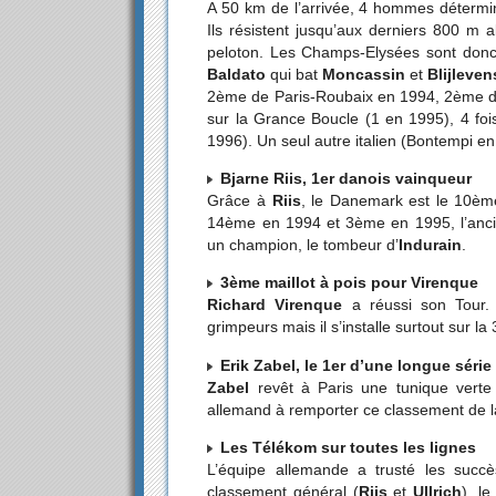
A 50 km de l’arrivée, 4 hommes détermi
Ils résistent jusqu’aux derniers 800 m 
peloton. Les Champs-Elysées sont donc le
Baldato
qui bat
Moncassin
et
Blijleven
2ème de Paris-Roubaix en 1994, 2ème d
sur la Grance Boucle (1 en 1995), 4 fois
1996). Un seul autre italien (Bontempi e
Bjarne Riis, 1er danois vainqueur
Grâce à
Riis
, le Danemark est le 10èm
14ème en 1994 et 3ème en 1995, l’ancie
un champion, le tombeur d’
Indurain
.
3ème maillot à pois pour Virenque
Richard Virenque
a réussi son Tour.
grimpeurs mais il s’installe surtout sur 
Erik Zabel, le 1er d’une longue série
Zabel
revêt à Paris une tunique verte 
allemand à remporter ce classement de la
Les Télékom sur toutes les lignes
L’équipe allemande a trusté les succè
classement général (
Riis
et
Ullrich
), le