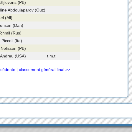
lijlevens (PB)
dine Abdoujaparov (Ouz)
el (All)
rensen (Dan)
Tchmil (Rus)
Piccoli (Ita)
Nelissen (PB)
 Andreu (USA)
t.m.t.
écédente
|
classement général final >>