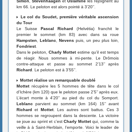
Simon
,
Stevenhaagen
et
Uslamine
les rejoignent au
km 66. Le peloton est alors pointé à 3’20’’.
Le col du Soudet, première véritable ascension
du Tour
Le Suisse
Pascal Richard
(Helvétia) franchit le
premier le sommet (km 83) avec dans sa roue
Hampsten
,
Leblanc
,
Nevens
puis, un peu plus loin,
Fondriest
.
Dans le peloton,
Charly Mottet
estime qu’il est temps
de réagir. Nous sommes à mi-pente. Le Drômois
contre-attaque et passe au sommet 2’13’’ après
Richard
. Le peloton est à 3’55’’.
Mottet réalise un remarquable doublé
Mottet
récupère les 5 hommes de tête dans le col
d’Ichère (km 120) que le peloton passe 2’5’’ après eux.
L’écart monte à 4’20’’ au pied du col du Somport.
Leblanc
parvient au sommet (km 164) 15’’ avant
Richard
et
Mottet
. Les autres sont battus. Ces 3
hommes se regroupent dans la descente. La victoire
se joue au sprint et c’est
Charly Mottet
qui, comme la
veille à à Saint-Herblain, l’emporte. Voici le leader de