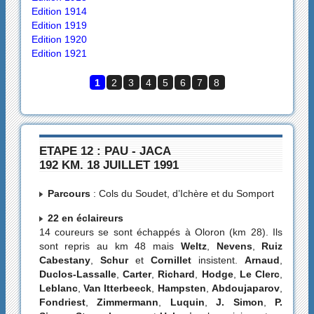
Edition 1914
Edition 1919
Edition 1920
Edition 1921
1
2
3
4
5
6
7
8
ETAPE 12 : PAU - JACA
192 KM. 18 JUILLET 1991
Parcours
: Cols du Soudet, d’Ichère et du Somport
22 en éclaireurs
14 coureurs se sont échappés à Oloron (km 28). Ils
sont repris au km 48 mais
Weltz
,
Nevens
,
Ruiz
Cabestany
,
Schur
et
Cornillet
insistent.
Arnaud
,
Duclos-Lassalle
,
Carter
,
Richard
,
Hodge
,
Le Clerc
,
Leblanc
,
Van Itterbeeck
,
Hampsten
,
Abdoujaparov
,
Fondriest
,
Zimmermann
,
Luquin
,
J. Simon
,
P.