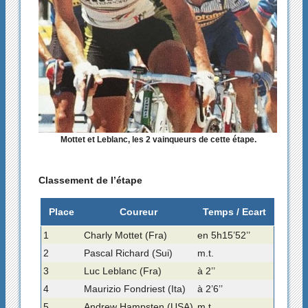
Mottet et Leblanc, les 2 vainqueurs de cette étape.
Classement de l’étape
Place
Coureur
Temps / Ecart
1
Charly Mottet (Fra)
en 5h15’52’’
2
Pascal Richard (Sui)
m.t.
3
Luc Leblanc (Fra)
à 2’’
4
Maurizio Fondriest (Ita)
à 2’6’’
5
Andrew Hampsten (USA)
m.t.