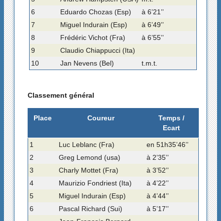
6
Eduardo Chozas (Esp)
à 6’21’’
7
Miguel Indurain (Esp)
à 6’49’’
8
Frédéric Vichot (Fra)
à 6’55’’
9
Claudio Chiappucci (Ita)
10
Jan Nevens (Bel)
t.m.t.
Classement général
Place
Coureur
Temps /
Ecart
1
Luc Leblanc (Fra)
en 51h35’46’’
2
Greg Lemond (usa)
à 2’35’’
3
Charly Mottet (Fra)
à 3’52’’
4
Maurizio Fondriest (Ita)
à 4’22’’
5
Miguel Indurain (Esp)
à 4’44’’
6
Pascal Richard (Sui)
à 5’17’’