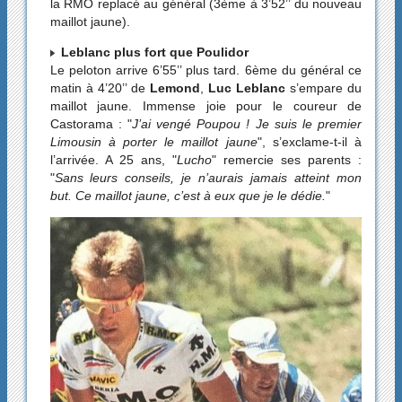
la RMO replacé au général (3ème à 3’52’’ du nouveau
maillot jaune).
Leblanc plus fort que Poulidor
Le peloton arrive 6’55’’ plus tard. 6ème du général ce
matin à 4’20’’ de
Lemond
,
Luc Leblanc
s’empare du
maillot jaune. Immense joie pour le coureur de
Castorama : "
J’ai vengé Poupou ! Je suis le premier
Limousin à porter le maillot jaune
", s’exclame-t-il à
l’arrivée. A 25 ans, "
Lucho
" remercie ses parents :
"
Sans leurs conseils, je n’aurais jamais atteint mon
but. Ce maillot jaune, c’est à eux que je le dédie.
"