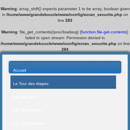
Warning
: array_shift() expects parameter 1 to be array, boolean given
in
/home/www/grandeboucle/www/config/ecran_securite.php
on
line
283
Warning
: file_get_contents(/proc/loadavg) [
function.file-get-contents
]:
failed to open stream: Permission denied in
/home/www/grandeboucle/www/config/ecran_securite.php
on line
284
Accueil
Le Tour des étapes
Les palmarès
Les statistiques
Les villes étapes