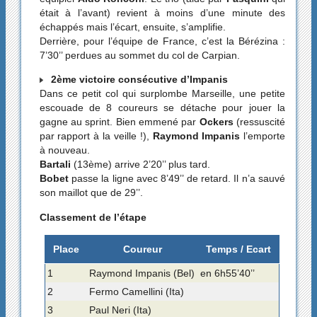
était à l’avant) revient à moins d’une minute des
échappés mais l’écart, ensuite, s’amplifie.
Derrière, pour l’équipe de France, c’est la Bérézina :
7’30’’ perdues au sommet du col de Carpian.
2ème victoire consécutive d’Impanis
Dans ce petit col qui surplombe Marseille, une petite
escouade de 8 coureurs se détache pour jouer la
gagne au sprint. Bien emmené par
Ockers
(ressuscité
par rapport à la veille !),
Raymond Impanis
l’emporte
à nouveau.
Bartali
(13ème) arrive 2’20’’ plus tard.
Bobet
passe la ligne avec 8’49’’ de retard. Il n’a sauvé
son maillot que de 29’’.
Classement de l’étape
Place
Coureur
Temps / Ecart
1
Raymond Impanis (Bel)
en 6h55’40’’
2
Fermo Camellini (Ita)
3
Paul Neri (Ita)