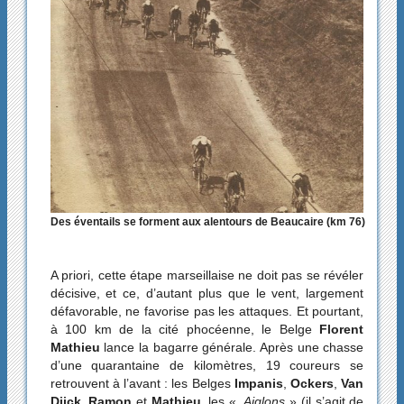
Des éventails se forment aux alentours de Beaucaire (km 76)
A priori, cette étape marseillaise ne doit pas se révéler
décisive, et ce, d’autant plus que le vent, largement
défavorable, ne favorise pas les attaques. Et pourtant,
à 100 km de la cité phocéenne, le Belge
Florent
Mathieu
lance la bagarre générale. Après une chasse
d’une quarantaine de kilomètres, 19 coureurs se
retrouvent à l’avant : les Belges
Impanis
,
Ockers
,
Van
Dijck
,
Ramon
et
Mathieu
, les «
Aiglons
» (il s’agit de