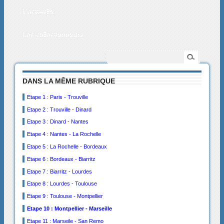
L’actualité
Les collectionneurs
DANS LA MÊME RUBRIQUE
Etape 1 : Paris - Trouville
Etape 2 : Trouville - Dinard
Etape 3 : Dinard - Nantes
Etape 4 : Nantes - La Rochelle
Etape 5 : La Rochelle - Bordeaux
Etape 6 : Bordeaux - Biarritz
Etape 7 : Biarritz - Lourdes
Etape 8 : Lourdes - Toulouse
Etape 9 : Toulouse - Montpellier
Etape 10 : Montpellier - Marseille
Etape 11 : Marseile - San Remo