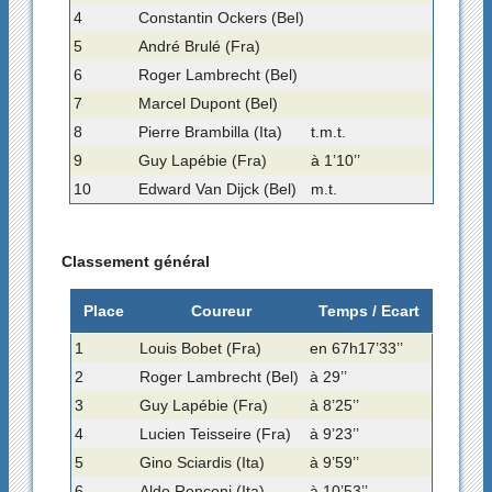
4
Constantin Ockers (Bel)
5
André Brulé (Fra)
6
Roger Lambrecht (Bel)
7
Marcel Dupont (Bel)
8
Pierre Brambilla (Ita)
t.m.t.
9
Guy Lapébie (Fra)
à 1’10’’
10
Edward Van Dijck (Bel)
m.t.
Classement général
Place
Coureur
Temps / Ecart
1
Louis Bobet (Fra)
en 67h17’33’’
2
Roger Lambrecht (Bel)
à 29’’
3
Guy Lapébie (Fra)
à 8’25’’
4
Lucien Teisseire (Fra)
à 9’23’’
5
Gino Sciardis (Ita)
à 9’59’’
6
Aldo Ronconi (Ita)
à 10’53’’