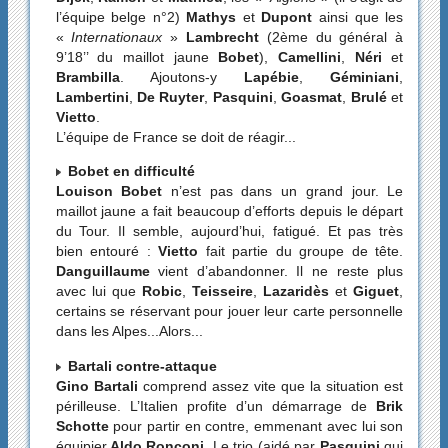
l’équipe belge n°2)
Mathys
et
Dupont
ainsi que les
«
Internationaux
»
Lambrecht
(2ème du général à
9’18’’ du maillot jaune
Bobet
),
Camellini
,
Néri
et
Brambilla
. Ajoutons-y
Lapébie
,
Géminiani
,
Lambertini
,
De Ruyter
,
Pasquini
,
Goasmat
,
Brulé
et
Vietto
.
L’équipe de France se doit de réagir...
Bobet en difficulté
Louison Bobet
n’est pas dans un grand jour. Le
maillot jaune a fait beaucoup d’efforts depuis le départ
du Tour. Il semble, aujourd’hui, fatigué. Et pas très
bien entouré :
Vietto
fait partie du groupe de tête.
Danguillaume
vient d’abandonner. Il ne reste plus
avec lui que
Robic
,
Teisseire
,
Lazaridès
et
Giguet
,
certains se réservant pour jouer leur carte personnelle
dans les Alpes...Alors...
Bartali contre-attaque
Gino Bartali
comprend assez vite que la situation est
périlleuse. L’Italien profite d’un démarrage de
Brik
Schotte
pour partir en contre, emmenant avec lui son
équipier
Aldo Ronconi
. Le trio (aidé par
Pasquini
qui