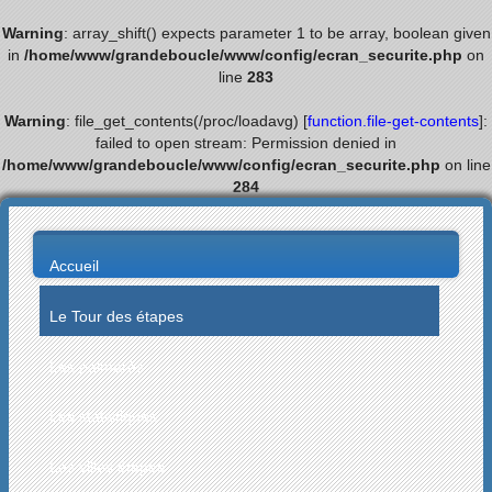
Warning
: array_shift() expects parameter 1 to be array, boolean given
in
/home/www/grandeboucle/www/config/ecran_securite.php
on
line
283
Warning
: file_get_contents(/proc/loadavg) [
function.file-get-contents
]:
failed to open stream: Permission denied in
/home/www/grandeboucle/www/config/ecran_securite.php
on line
284
Accueil
Le Tour des étapes
Les palmarès
Les statistiques
Les villes étapes