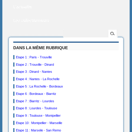
L’actualité
Les collectionneurs
DANS LA MÊME RUBRIQUE
Etape 1 : Paris - Trouville
Etape 2 : Trouville - Dinard
Etape 3 : Dinard - Nantes
Etape 4 : Nantes - La Rochelle
Etape 5 : La Rochelle - Bordeaux
Etape 6 : Bordeaux - Biarritz
Etape 7 : Biarritz - Lourdes
Etape 8 : Lourdes - Toulouse
Etape 9 : Toulouse - Montpellier
Etape 10 : Montpellier - Marseille
Etape 11 : Marseile - San Remo