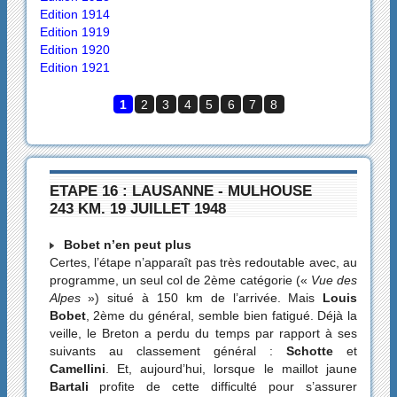
Edition 1914
Edition 1919
Edition 1920
Edition 1921
1
2
3
4
5
6
7
8
ETAPE 16 : LAUSANNE - MULHOUSE
243 KM. 19 JUILLET 1948
Bobet n’en peut plus
Certes, l’étape n’apparaît pas très redoutable avec, au
programme, un seul col de 2ème catégorie («
Vue des
Alpes
») situé à 150 km de l’arrivée. Mais
Louis
Bobet
, 2ème du général, semble bien fatigué. Déjà la
veille, le Breton a perdu du temps par rapport à ses
suivants au classement général :
Schotte
et
Camellini
. Et, aujourd’hui, lorsque le maillot jaune
Bartali
profite de cette difficulté pour s’assurer