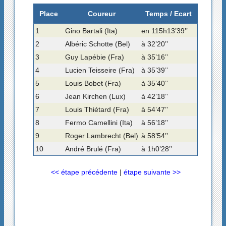
Place
Coureur
Temps / Ecart
1
Gino Bartali (Ita)
en 115h13’39’’
2
Albéric Schotte (Bel)
à 32’20’’
3
Guy Lapébie (Fra)
à 35’16’’
4
Lucien Teisseire (Fra)
à 35’39’’
5
Louis Bobet (Fra)
à 35’40’’
6
Jean Kirchen (Lux)
à 42’18’’
7
Louis Thiétard (Fra)
à 54’47’’
8
Fermo Camellini (Ita)
à 56’18’’
9
Roger Lambrecht (Bel)
à 58’54’’
10
André Brulé (Fra)
à 1h0’28’’
<< étape précédente
|
étape suivante >>