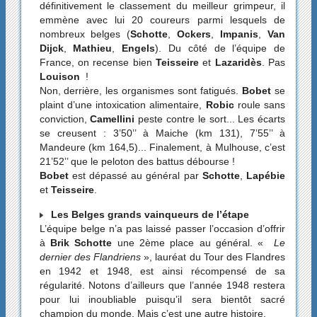
définitivement le classement du meilleur grimpeur, il
emmène avec lui 20 coureurs parmi lesquels de
nombreux belges (
Schotte
,
Ockers
,
Impanis
,
Van
Dijck
,
Mathieu
,
Engels
). Du côté de l’équipe de
France, on recense bien
Teisseire
et
Lazaridès
. Pas
Louison
!
Non, derrière, les organismes sont fatigués.
Bobet
se
plaint d’une intoxication alimentaire,
Robic
roule sans
conviction,
Camellini
peste contre le sort... Les écarts
se creusent : 3’50’’ à Maiche (km 131), 7’55’’ à
Mandeure (km 164,5)... Finalement, à Mulhouse, c’est
21’52’’ que le peloton des battus débourse !
Bobet
est dépassé au général par
Schotte
,
Lapébie
et
Teisseire
.
Les Belges grands vainqueurs de l’étape
L’équipe belge n’a pas laissé passer l’occasion d’offrir
à
Brik Schotte
une 2ème place au général. «
Le
dernier des Flandriens
», lauréat du Tour des Flandres
en 1942 et 1948, est ainsi récompensé de sa
régularité. Notons d’ailleurs que l’année 1948 restera
pour lui inoubliable puisqu’il sera bientôt sacré
champion du monde. Mais c’est une autre histoire.