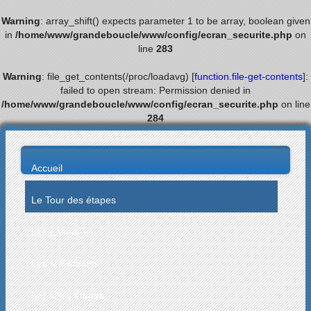
Warning
: array_shift() expects parameter 1 to be array, boolean given
in
/home/www/grandeboucle/www/config/ecran_securite.php
on
line
283
Warning
: file_get_contents(/proc/loadavg) [
function.file-get-contents
]:
failed to open stream: Permission denied in
/home/www/grandeboucle/www/config/ecran_securite.php
on line
284
Accueil
Le Tour des étapes
Les palmarès
Les statistiques
Les villes étapes