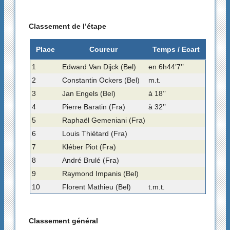
Classement de l’étape
Place
Coureur
Temps / Ecart
1
Edward Van Dijck (Bel)
en 6h44’7’’
2
Constantin Ockers (Bel)
m.t.
3
Jan Engels (Bel)
à 18’’
4
Pierre Baratin (Fra)
à 32’’
5
Raphaël Gemeniani (Fra)
6
Louis Thiétard (Fra)
7
Kléber Piot (Fra)
8
André Brulé (Fra)
9
Raymond Impanis (Bel)
10
Florent Mathieu (Bel)
t.m.t.
Classement général