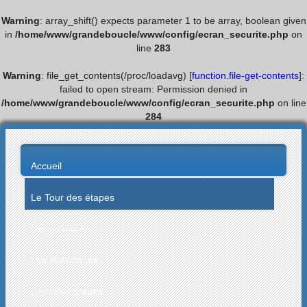
Warning
: array_shift() expects parameter 1 to be array, boolean given
in
/home/www/grandeboucle/www/config/ecran_securite.php
on
line
283
Warning
: file_get_contents(/proc/loadavg) [
function.file-get-contents
]:
failed to open stream: Permission denied in
/home/www/grandeboucle/www/config/ecran_securite.php
on line
284
Accueil
Le Tour des étapes
Les palmarès
Les statistiques
Les villes étapes