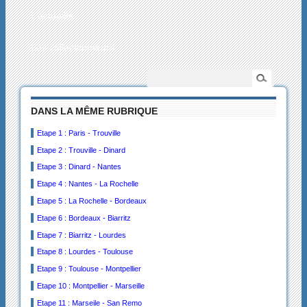
L’actualité
Les collectionneurs
DANS LA MÊME RUBRIQUE
Etape 1 : Paris - Trouville
Etape 2 : Trouville - Dinard
Etape 3 : Dinard - Nantes
Etape 4 : Nantes - La Rochelle
Etape 5 : La Rochelle - Bordeaux
Etape 6 : Bordeaux - Biarritz
Etape 7 : Biarritz - Lourdes
Etape 8 : Lourdes - Toulouse
Etape 9 : Toulouse - Montpellier
Etape 10 : Montpellier - Marseille
Etape 11 : Marseile - San Remo