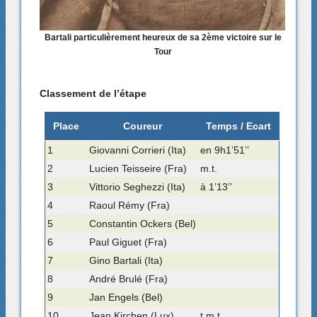
Bartali particulièrement heureux de sa 2ème victoire sur le
Tour
Classement de l’étape
Place
Coureur
Temps / Ecart
1
Giovanni Corrieri (Ita)
en 9h1’51’’
2
Lucien Teisseire (Fra)
m.t.
3
Vittorio Seghezzi (Ita)
à 1’13’’
4
Raoul Rémy (Fra)
5
Constantin Ockers (Bel)
6
Paul Giguet (Fra)
7
Gino Bartali (Ita)
8
André Brulé (Fra)
9
Jan Engels (Bel)
10
Jean Kirchen (Lux)
t.m.t.