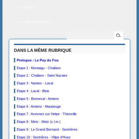
L’actualité
Les collectionneurs
DANS LA MÊME RUBRIQUE
Prologue : Le Puy du Fou
Etape 1 : Montaigu - Challans
Etape 2 : Challans - Saint Nazaire
Etape 3 : Nantes - Laval
Etape 4 : Laval - Blois
Etape 5 : Bonneval - Amiens
Etape 6 : Amiens - Maubeuge
Etape 7 : Avesnes sur Helpe - Thionville
Etape 8 : Metz - Metz (c.l.m.)
Etape 9 : Le Grand Bornand - Sestrières
Etape 10 : Sestrières - l’Alpe d’Huez