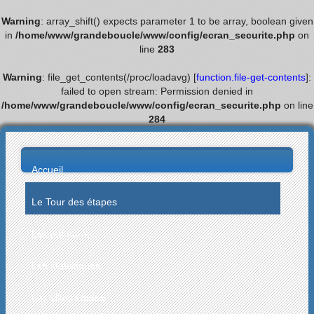
Warning
: array_shift() expects parameter 1 to be array, boolean given
in
/home/www/grandeboucle/www/config/ecran_securite.php
on
line
283
Warning
: file_get_contents(/proc/loadavg) [
function.file-get-contents
]:
failed to open stream: Permission denied in
/home/www/grandeboucle/www/config/ecran_securite.php
on line
284
Accueil
Le Tour des étapes
Les palmarès
Les statistiques
Les villes étapes