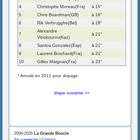
4
Christophe Moreau(Fra)
à 15"
5
Chris Boardman(GB)
à 16"
6
Rik Verbrugghe(Bel)
à 18"
Alexandre
7
à 21"
Vinokourov(Kaz)
8
Santos Gonzalez(Esp)
à 21"
9
Laurent Brochard(Fra)
à 21"
10
Gilles Maignan(Fra)
à 23"
* Annulé en 2012 pour dopage
étape suivante >>
2004-2026
La Grande Boucle
Se connecter
|
Contact