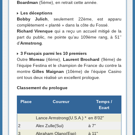
Boardman
(5ème), en retrait cette année.
Les déceptions
Bobby Julich
, seulement 22ème, est apparu
complètement « planté » dans la côte du Fossé.
Richard Virenque
qui a reçu un accueil mitigé de la
part du public, ne pointe qu’au 109ème rang, à 51’’
d’
Armstrong
.
3 Français parmi les 10 premiers
Outre
Moreau
(4ème),
Laurent Brochard
(9ème) de
l’équipe Festina et le champion de France du contre la
montre
Gilles Maignan
(10ème) de l’équipe Casino
ont tous deux réalisé un excellent prologue.
Classement du prologue
Place
Coureur
Temps /
Ecart
Lance Armstrong(U.S.A.) *
en 8’02"
2
Alex Zulle(Sui)
à 7"
3
Abraham Olano(Esp)
à 11"