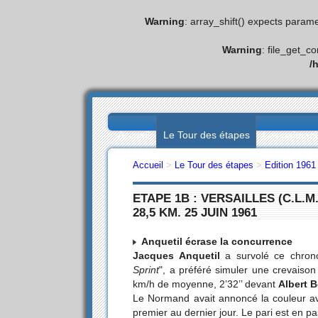
Warning
: array_shift() expects parame
Warning
: file_get_c
/
Accueil
Le Tour des étapes
Les palmar
Accueil
>
Le Tour des étapes
>
Edition 1961
ETAPE 1B : VERSAILLES (C.L.M.
28,5 KM. 25 JUIN 1961
Anquetil écrase la concurrence
Jacques Anquetil
a survolé ce chrono
Sprint
", a préféré simuler une crevaison
km/h de moyenne, 2’32’’ devant
Albert 
Le Normand avait annoncé la couleur ava
premier au dernier jour. Le pari est en pa