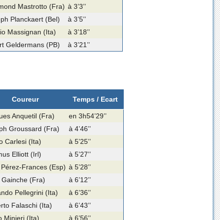
ond Mastrotto (Fra)
à 3’3’’
ph Planckaert (Bel)
à 3’5’’
io Massignan (Ita)
à 3’18’’
rt Geldermans (PB)
à 3’21’’
Coureur
Temps / Ecart
ues Anquetil (Fra)
en 3h54’29’’
ph Groussard (Fra)
à 4’46’’
 Carlesi (Ita)
à 5’25’’
s Elliott (Irl)
à 5’27’’
 Pérez-Frances (Esp)
à 5’28’’
 Gainche (Fra)
à 6’12’’
do Pellegrini (Ita)
à 6’36’’
to Falaschi (Ita)
à 6’43’’
 Minieri (Ita)
à 6’56’’