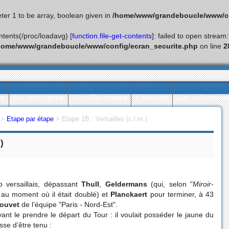
ter 1 to be array, boolean given in
/home/www/grandeboucle/www/co
ontents(/proc/loadavg) [
function.file-get-contents
]: failed to open stream
home/www/grandeboucle/www/config/ecran_securite.php
on line
2
ès
Les statistiques
Les villes étapes
L’actualité
Les collectionn
>
Etape par étape
>
Etape 1B : Versailles (c.l.m.)
)
 versaillais, dépassant
Thull
,
Geldermans
(qui, selon "
Miroir-
 au moment où il était doublé) et
Planckaert
pour terminer, à 43
Bouvet
de l’équipe "Paris - Nord-Est".
nt le prendre le départ du Tour : il voulait posséder le jaune du
sse d’être tenu :