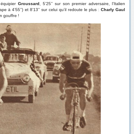
équipier
Groussard
, 5’25’’ sur son premier adversaire, l’Italien
 à 4’55’’) et 8’13’’ sur celui qu’il redoute le plus :
Charly Gaul
n gouffre !