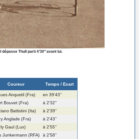
 dépasse Thull parti 4’30’’ avant lui.
Coureur
Temps / Ecart
ues Anquetil (Fra)
en 39’43’’
rt Bouvet (Fra)
à 2’32’’
ano Battistini (Ita)
à 2’39’’
y Anglade (Fra)
à 2’43’’
ly Gaul (Lux)
à 2’55’’
s Junkermann (RFA)
à 2’58’’