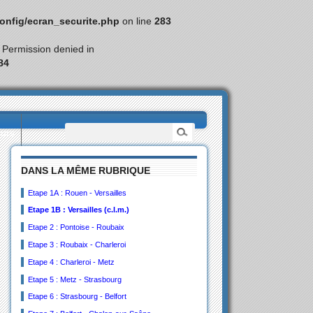
nfig/ecran_securite.php
on line
283
: Permission denied in
84
eurs
DANS LA MÊME RUBRIQUE
Etape 1A : Rouen - Versailles
Etape 1B : Versailles (c.l.m.)
Etape 2 : Pontoise - Roubaix
Etape 3 : Roubaix - Charleroi
Etape 4 : Charleroi - Metz
Etape 5 : Metz - Strasbourg
Etape 6 : Strasbourg - Belfort