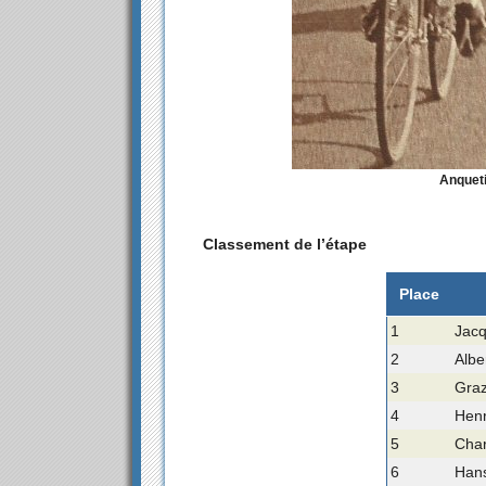
Anquetil
Classement de l’étape
Place
1
Jacq
2
Albe
3
Grazi
4
Henr
5
Char
6
Han