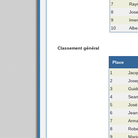
7
Raym
8
Jose
9
Imer
10
Albe
Classement général
Place
1
Jacq
2
Jose
3
Guido
4
Seamu
5
José
6
Jean
7
Arman
8
Rober
9
Mario