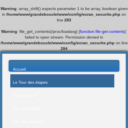
Warning
: array_shift() expects parameter 1 to be array, boolean given
in
/home/www/grandeboucle/www/config/ecran_securite.php
on
line
283
Warning
: file_get_contents(/proc/loadavg) [
function.file-get-contents
]:
failed to open stream: Permission denied in
/home/www/grandeboucle/www/config/ecran_securite.php
on line
284
Accueil
Le Tour des étapes
Les palmarès
Les statistiques
Les villes étapes