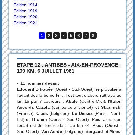
Edition 1914
Edition 1919
Edition 1920
Edition 1921
1
2
3
4
5
6
7
8
ETAPE 12 : ANTIBES - AIX-EN-PROVENCE
199 KM. 6 JUILLET 1961
11 hommes devant
Edouard Bihouée
(Ouest - Sud-Ouest) se propulse à
l’avant dès le 5ème km. Il est tout d’abord rattrapé au
km 15 par 7 coureurs :
Abate
(Centre-Midi), l’Italien
Accordi
,
Cazala
(qui percera bientôt) et
Stablinski
(France),
Claes
(Belgique),
Le Dissez
(Paris - Nord-
Est) et
Thomin
(Ouest - Sud-Ouest). Puis, alors que
l’écart est de l’ordre de 3’ au km 44,
Picot
(Ouest -
Sud-Ouest),
Van Aerde
(Belgique),
Bergaud
et
Milesi