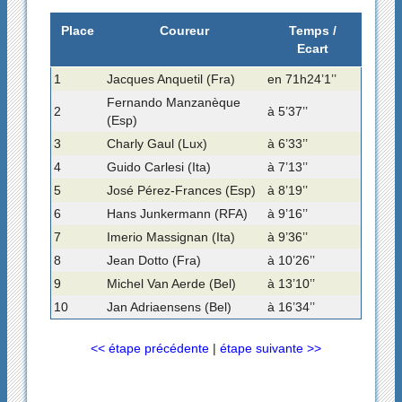
Place
Coureur
Temps /
Ecart
1
Jacques Anquetil (Fra)
en 71h24’1’’
Fernando Manzanèque
2
à 5’37’’
(Esp)
3
Charly Gaul (Lux)
à 6’33’’
4
Guido Carlesi (Ita)
à 7’13’’
5
José Pérez-Frances (Esp)
à 8’19’’
6
Hans Junkermann (RFA)
à 9’16’’
7
Imerio Massignan (Ita)
à 9’36’’
8
Jean Dotto (Fra)
à 10’26’’
9
Michel Van Aerde (Bel)
à 13’10’’
10
Jan Adriaensens (Bel)
à 16’34’’
<< étape précédente
|
étape suivante >>