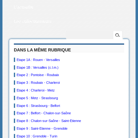
L’actualité
Les collectionneurs
DANS LA MÊME RUBRIQUE
Etape 1A : Rouen - Versailles
Etape 1B : Versailles (c.l.m.)
Etape 2 : Pontoise - Roubaix
Etape 3 : Roubaix - Charleroi
Etape 4 : Charleroi - Metz
Etape 5 : Metz - Strasbourg
Etape 6 : Strasbourg - Belfort
Etape 7 : Belfort - Chalon-sur-Saône
Etape 8 : Chalon-sur-Saône - Saint-Etienne
Etape 9 : Saint-Etienne - Grenoble
Etape 10 : Grenoble - Turin