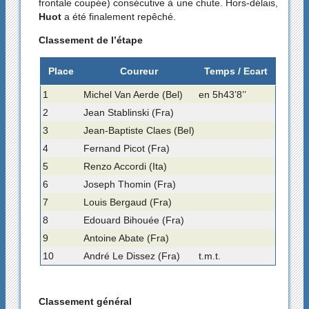
frontale coupée) consécutive à une chute. Hors-délais,
Huot
a été finalement repêché.
Classement de l’étape
Place
Coureur
Temps / Ecart
1
Michel Van Aerde (Bel)
en 5h43’8’’
2
Jean Stablinski (Fra)
3
Jean-Baptiste Claes (Bel)
4
Fernand Picot (Fra)
5
Renzo Accordi (Ita)
6
Joseph Thomin (Fra)
7
Louis Bergaud (Fra)
8
Edouard Bihouée (Fra)
9
Antoine Abate (Fra)
10
André Le Dissez (Fra)
t.m.t.
Classement général