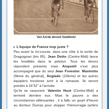
Van Aerde devant Stablinski
L’équipe de France trop juste ?
Peu avant la mi-course, dans une côte à la sortie de
Draguignan (km 85),
Jean Dotto
(Centre-Midi) lance
les hostilités dans le peloton. Tous les ténors
répondent présents mais
Anquetil
n’est plus
accompagné que du seul
Jean Forestier
.
Mastrotto
(9ème du général),
Anglade
(10ème) et les autres
équipiers tricolores sont à la ramasse. Ils seront
pointés à 24’32’’ à l’arrivée.
Qu’ils se rassurent.
Valentin Huot
(Centre-Midi) a
terminé derrière eux. Mais le pauvre a des
circonstances atténuantes : il a fallu un quart d’heure
au docteur Dumas pour stopper l’hémorragie (artère