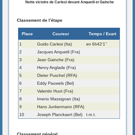
Nette victoire de Carlesi devant Anquetil et Gainche
Classement de l’étape
Place
Coureur
Temps / Ecart
1
Guido Carlesi (Ita)
en 6h42’1’’
2
Jacques Anquetil (Fra)
3
Jean Gainche (Fra)
4
Henry Anglade (Fra)
5
Dieter Puschel (RFA)
6
Eddy Pauwels (Bel)
7
Valentin Huot (Fra)
8
Imerio Massignan (Ita)
9
Hans Junkermann (RFA)
10
Joseph Planckaert (Bel)
t.m.t.
Classement général