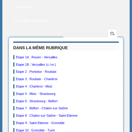
L’actualité
Les collectionneurs
DANS LA MÊME RUBRIQUE
Etape 1A : Rouen - Versailles
Etape 1B : Versailles (c.l.m.)
Etape 2 : Pontoise - Roubaix
Etape 3 : Roubaix - Charleroi
Etape 4 : Charleroi - Metz
Etape 5 : Metz - Strasbourg
Etape 6 : Strasbourg - Belfort
Etape 7 : Belfort - Chalon-sur-Saône
Etape 8 : Chalon-sur-Saône - Saint-Etienne
Etape 9 : Saint-Etienne - Grenoble
Etape 10 : Grenoble - Turin