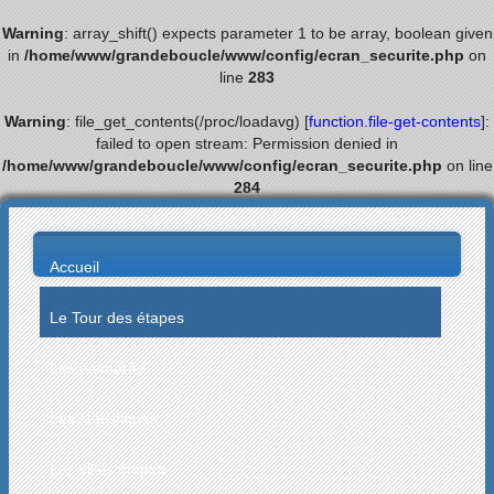
Warning
: array_shift() expects parameter 1 to be array, boolean given
in
/home/www/grandeboucle/www/config/ecran_securite.php
on
line
283
Warning
: file_get_contents(/proc/loadavg) [
function.file-get-contents
]:
failed to open stream: Permission denied in
/home/www/grandeboucle/www/config/ecran_securite.php
on line
284
Accueil
Le Tour des étapes
Les palmarès
Les statistiques
Les villes étapes