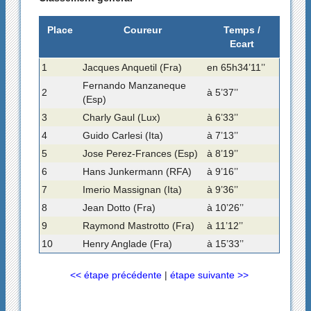
Place
Coureur
Temps /
Ecart
1
Jacques Anquetil (Fra)
en 65h34’11’’
Fernando Manzaneque
2
à 5’37’’
(Esp)
3
Charly Gaul (Lux)
à 6’33’’
4
Guido Carlesi (Ita)
à 7’13’’
5
Jose Perez-Frances (Esp)
à 8’19’’
6
Hans Junkermann (RFA)
à 9’16’’
7
Imerio Massignan (Ita)
à 9’36’’
8
Jean Dotto (Fra)
à 10’26’’
9
Raymond Mastrotto (Fra)
à 11’12’’
10
Henry Anglade (Fra)
à 15’33’’
<< étape précédente
|
étape suivante >>