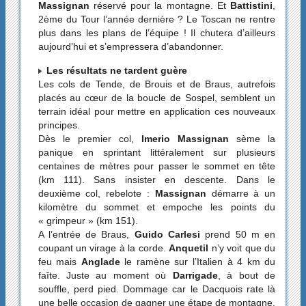
Massignan
réservé pour la montagne. Et
Battistini
,
2ème du Tour l’année dernière ? Le Toscan ne rentre
plus dans les plans de l’équipe ! Il chutera d’ailleurs
aujourd’hui et s’empressera d’abandonner.
Les résultats ne tardent guère
Les cols de Tende, de Brouis et de Braus, autrefois
placés au cœur de la boucle de Sospel, semblent un
terrain idéal pour mettre en application ces nouveaux
principes.
Dès le premier col,
Imerio Massignan
sème la
panique en sprintant littéralement sur plusieurs
centaines de mètres pour passer le sommet en tête
(km 111). Sans insister en descente. Dans le
deuxième col, rebelote :
Massignan
démarre à un
kilomètre du sommet et empoche les points du
« grimpeur » (km 151).
A l’entrée de Braus,
Guido Carlesi
prend 50 m en
coupant un virage à la corde.
Anquetil
n’y voit que du
feu mais
Anglade
le ramène sur l’Italien à 4 km du
faîte. Juste au moment où
Darrigade
, à bout de
souffle, perd pied. Dommage car le Dacquois rate là
une belle occasion de gagner une étape de montagne.