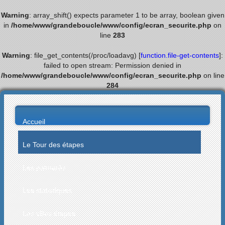
Warning
: array_shift() expects parameter 1 to be array, boolean given
in
/home/www/grandeboucle/www/config/ecran_securite.php
on
line
283
Warning
: file_get_contents(/proc/loadavg) [
function.file-get-contents
]:
failed to open stream: Permission denied in
/home/www/grandeboucle/www/config/ecran_securite.php
on line
284
Accueil
Le Tour des étapes
Les palmarès
Les statistiques
Les villes étapes