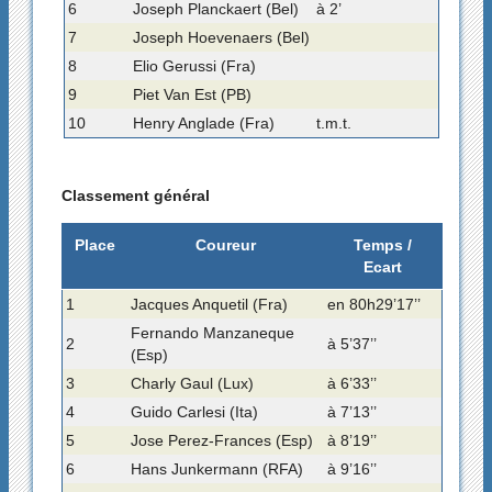
6
Joseph Planckaert (Bel)
à 2’
7
Joseph Hoevenaers (Bel)
8
Elio Gerussi (Fra)
9
Piet Van Est (PB)
10
Henry Anglade (Fra)
t.m.t.
Classement général
Place
Coureur
Temps /
Ecart
1
Jacques Anquetil (Fra)
en 80h29’17’’
Fernando Manzaneque
2
à 5’37’’
(Esp)
3
Charly Gaul (Lux)
à 6’33’’
4
Guido Carlesi (Ita)
à 7’13’’
5
Jose Perez-Frances (Esp)
à 8’19’’
6
Hans Junkermann (RFA)
à 9’16’’