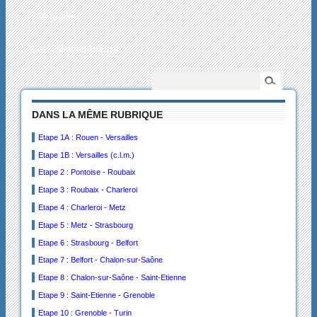
L’actualité
Les collectionneurs
DANS LA MÊME RUBRIQUE
Etape 1A : Rouen - Versailles
Etape 1B : Versailles (c.l.m.)
Etape 2 : Pontoise - Roubaix
Etape 3 : Roubaix - Charleroi
Etape 4 : Charleroi - Metz
Etape 5 : Metz - Strasbourg
Etape 6 : Strasbourg - Belfort
Etape 7 : Belfort - Chalon-sur-Saône
Etape 8 : Chalon-sur-Saône - Saint-Etienne
Etape 9 : Saint-Etienne - Grenoble
Etape 10 : Grenoble - Turin