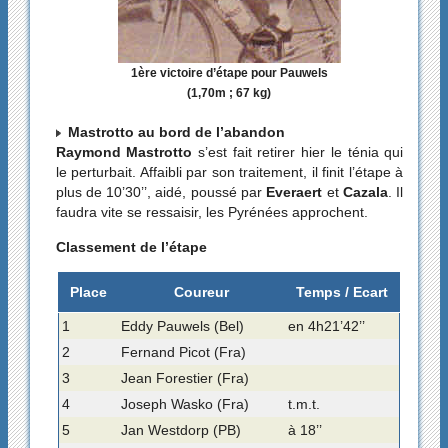
1ère victoire d’étape pour Pauwels
(1,70m ; 67 kg)
Mastrotto au bord de l’abandon
Raymond Mastrotto
s’est fait retirer hier le ténia qui
le perturbait. Affaibli par son traitement, il finit l’étape à
plus de 10’30’’, aidé, poussé par
Everaert
et
Cazala
. Il
faudra vite se ressaisir, les Pyrénées approchent.
Classement de l’étape
Place
Coureur
Temps / Ecart
1
Eddy Pauwels (Bel)
en 4h21’42’’
2
Fernand Picot (Fra)
3
Jean Forestier (Fra)
4
Joseph Wasko (Fra)
t.m.t.
5
Jan Westdorp (PB)
à 18’’